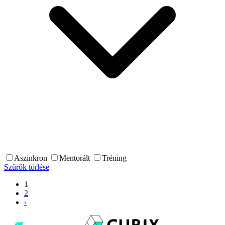
Aszinkron
Mentorált
Tréning
Szűrők törlése
1
2
›