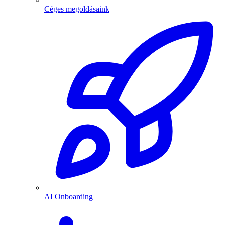
Céges megoldásaink
AI Onboarding