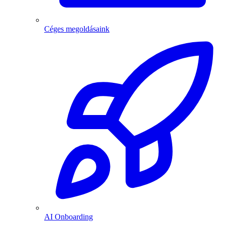
Céges megoldásaink
AI Onboarding