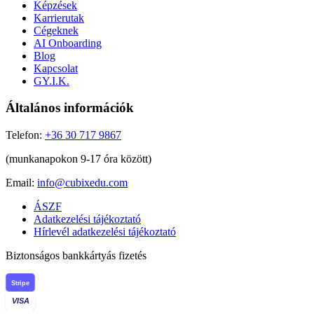
Képzések
Karrierutak
Cégeknek
AI Onboarding
Blog
Kapcsolat
GY.I.K.
Általános információk
Telefon:
+36 30 717 9867
(munkanapokon 9-17 óra között)
Email:
info@cubixedu.com
ÁSZF
Adatkezelési tájékoztató
Hírlevél adatkezelési tájékoztató
Biztonságos bankkártyás fizetés
Stripe
VISA