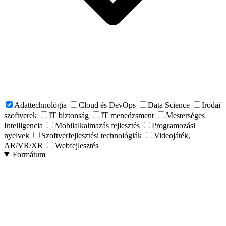
Adattechnológia
Cloud és DevOps
Data Science
Irodai
szoftverek
IT biztonság
IT menedzsment
Mesterséges
Intelligencia
Mobilalkalmazás fejlesztés
Programozási
nyelvek
Szoftverfejlesztési technológiák
Videojáték,
AR/VR/XR
Webfejlesztés
Formátum