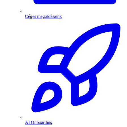
Céges megoldásaink
AI Onboarding