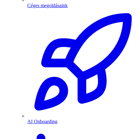
Céges megoldásaink
AI Onboarding