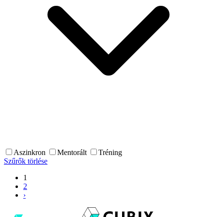
Aszinkron
Mentorált
Tréning
Szűrők törlése
1
2
›