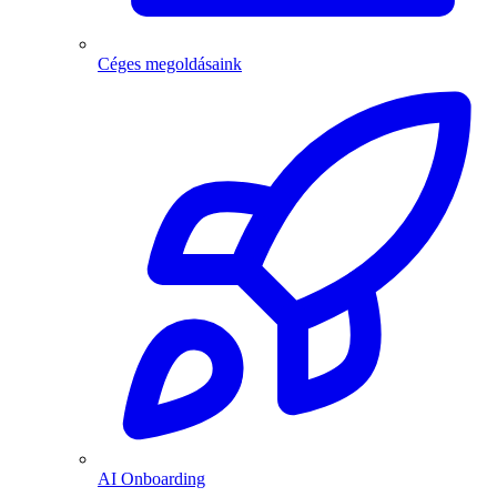
Céges megoldásaink
AI Onboarding