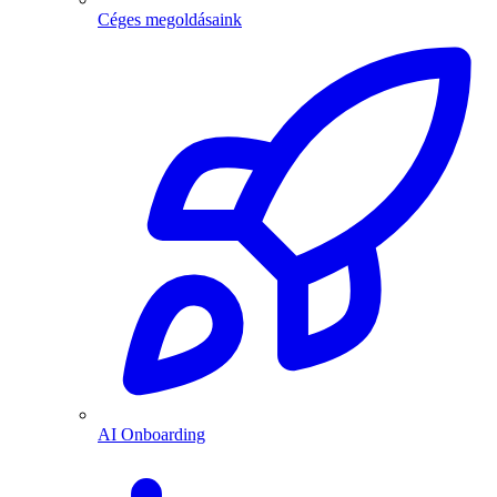
Céges megoldásaink
AI Onboarding