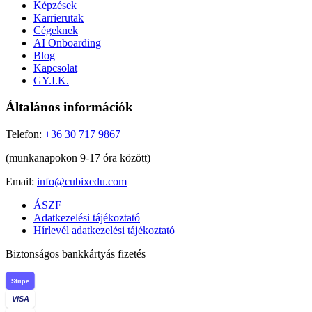
Képzések
Karrierutak
Cégeknek
AI Onboarding
Blog
Kapcsolat
GY.I.K.
Általános információk
Telefon:
+36 30 717 9867
(munkanapokon 9-17 óra között)
Email:
info@cubixedu.com
ÁSZF
Adatkezelési tájékoztató
Hírlevél adatkezelési tájékoztató
Biztonságos bankkártyás fizetés
Stripe
VISA