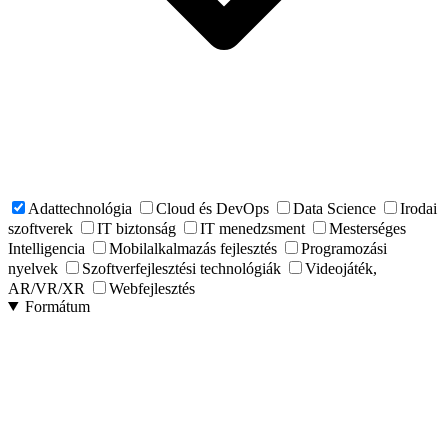
Adattechnológia
Cloud és DevOps
Data Science
Irodai
szoftverek
IT biztonság
IT menedzsment
Mesterséges
Intelligencia
Mobilalkalmazás fejlesztés
Programozási
nyelvek
Szoftverfejlesztési technológiák
Videojáték,
AR/VR/XR
Webfejlesztés
Formátum