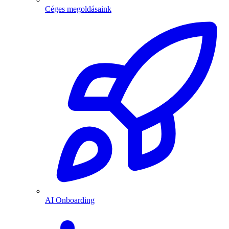
Céges megoldásaink
AI Onboarding