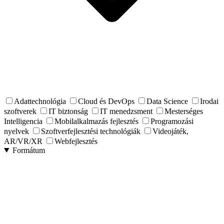
Adattechnológia
Cloud és DevOps
Data Science
Irodai
szoftverek
IT biztonság
IT menedzsment
Mesterséges
Intelligencia
Mobilalkalmazás fejlesztés
Programozási
nyelvek
Szoftverfejlesztési technológiák
Videojáték,
AR/VR/XR
Webfejlesztés
Formátum