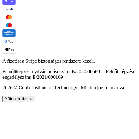
Stripe
VISA
AMERICAN
EXPRESS
G
Pay
Pay
A fizetést a Stripe biztonságos rendszere kezeli.
Felnőttképzési nyilvántartási szám: B/2020/006691 | Felnőttképzési
engedélyszám: E/2021/000169
2026 © Cubix Institute of Technology | Minden jog fenntartva.
Süti beállítások