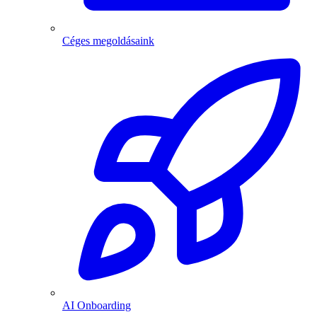
Céges megoldásaink
AI Onboarding