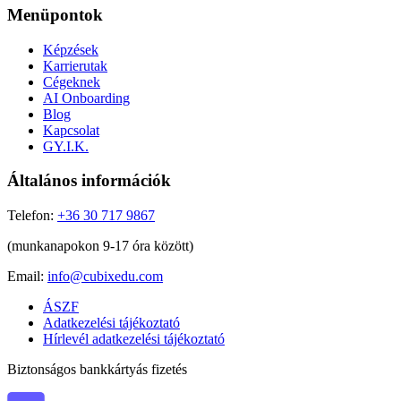
Menüpontok
Képzések
Karrierutak
Cégeknek
AI Onboarding
Blog
Kapcsolat
GY.I.K.
Általános információk
Telefon:
+36 30 717 9867
(munkanapokon 9-17 óra között)
Email:
info@cubixedu.com
ÁSZF
Adatkezelési tájékoztató
Hírlevél adatkezelési tájékoztató
Biztonságos bankkártyás fizetés