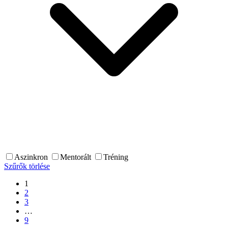
Aszinkron
Mentorált
Tréning
Szűrők törlése
1
2
3
…
9