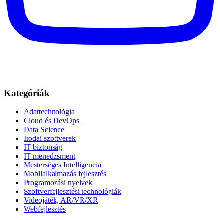
Kategóriák
Adattechnológia
Cloud és DevOps
Data Science
Irodai szoftverek
IT biztonság
IT menedzsment
Mesterséges Intelligencia
Mobilalkalmazás fejlesztés
Programozási nyelvek
Szoftverfejlesztési technológiák
Videojáték, AR/VR/XR
Webfejlesztés