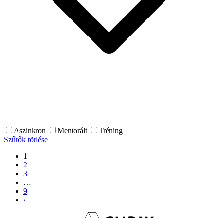
Aszinkron
Mentorált
Tréning
Szűrők törlése
1
2
3
…
9
›