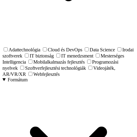
Adattechnológia
Cloud és DevOps
Data Science
Irodai
szoftverek
IT biztonság
IT menedzsment
Mesterséges
Intelligencia
Mobilalkalmazás fejlesztés
Programozási
nyelvek
Szoftverfejlesztési technológiák
Videojáték,
AR/VR/XR
Webfejlesztés
Formátum