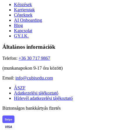
Képzések
Karrierutak
Cégeknek
AI Onboarding
Blog
Kapcsolat
GY.I.K.
Általános információk
Telefon:
+36 30 717 9867
(munkanapokon 9-17 óra között)
Email:
info@cubixedu.com
ÁSZF
Adatkezelési tájékoztató
Hírlevél adatkezelési tájékoztató
Biztonságos bankkártyás fizetés
Stripe
VISA