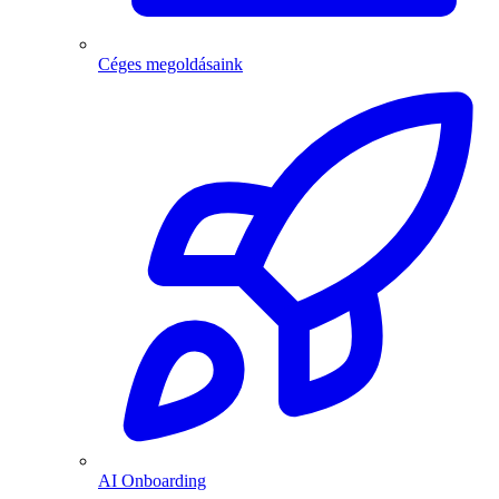
Céges megoldásaink
AI Onboarding