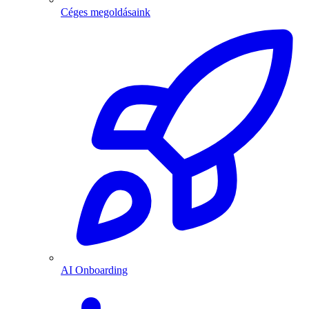
Céges megoldásaink
AI Onboarding