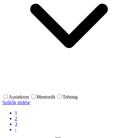
Aszinkron
Mentorált
Tréning
Szűrők törlése
1
2
3
›