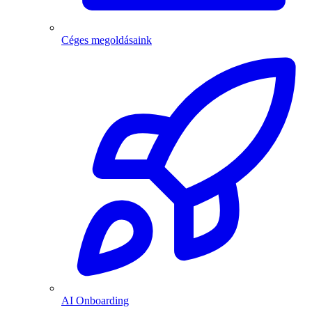
Céges megoldásaink
AI Onboarding