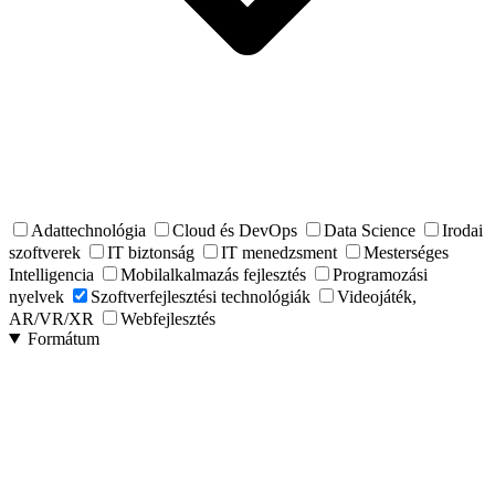
Adattechnológia
Cloud és DevOps
Data Science
Irodai
szoftverek
IT biztonság
IT menedzsment
Mesterséges
Intelligencia
Mobilalkalmazás fejlesztés
Programozási
nyelvek
Szoftverfejlesztési technológiák
Videojáték,
AR/VR/XR
Webfejlesztés
Formátum