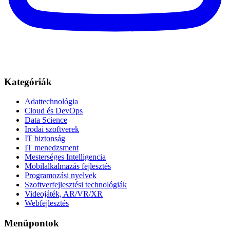
Kategóriák
Adattechnológia
Cloud és DevOps
Data Science
Irodai szoftverek
IT biztonság
IT menedzsment
Mesterséges Intelligencia
Mobilalkalmazás fejlesztés
Programozási nyelvek
Szoftverfejlesztési technológiák
Videojáték, AR/VR/XR
Webfejlesztés
Menüpontok