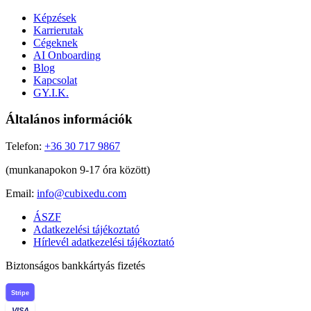
Képzések
Karrierutak
Cégeknek
AI Onboarding
Blog
Kapcsolat
GY.I.K.
Általános információk
Telefon:
+36 30 717 9867
(munkanapokon 9-17 óra között)
Email:
info@cubixedu.com
ÁSZF
Adatkezelési tájékoztató
Hírlevél adatkezelési tájékoztató
Biztonságos bankkártyás fizetés
Stripe
VISA