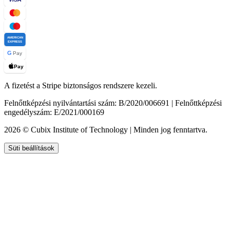
AMERICAN
EXPRESS
G
Pay
Pay
A fizetést a Stripe biztonságos rendszere kezeli.
Felnőttképzési nyilvántartási szám: B/2020/006691 | Felnőttképzési
engedélyszám: E/2021/000169
2026 © Cubix Institute of Technology | Minden jog fenntartva.
Süti beállítások