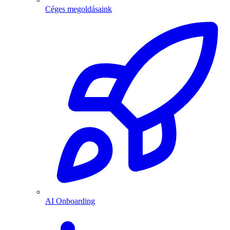
Céges megoldásaink
AI Onboarding