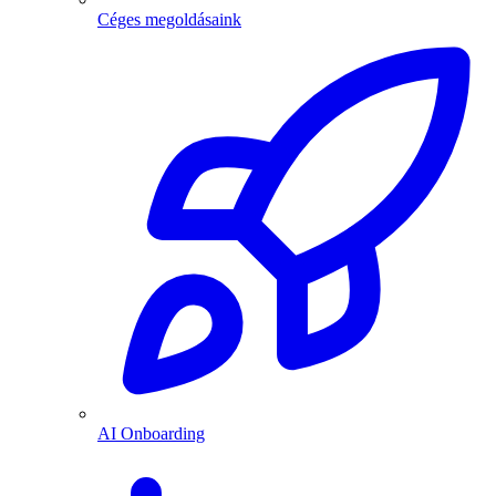
Céges megoldásaink
AI Onboarding