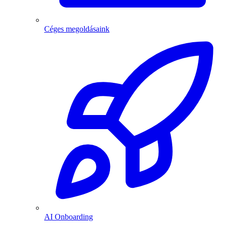
Céges megoldásaink
AI Onboarding