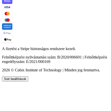
Stripe
VISA
AMERICAN
EXPRESS
G
Pay
Pay
A fizetést a Stripe biztonságos rendszere kezeli.
Felnőttképzési nyilvántartási szám: B/2020/006691 | Felnőttképzési
engedélyszám: E/2021/000169
2026 © Cubix Institute of Technology | Minden jog fenntartva.
Süti beállítások