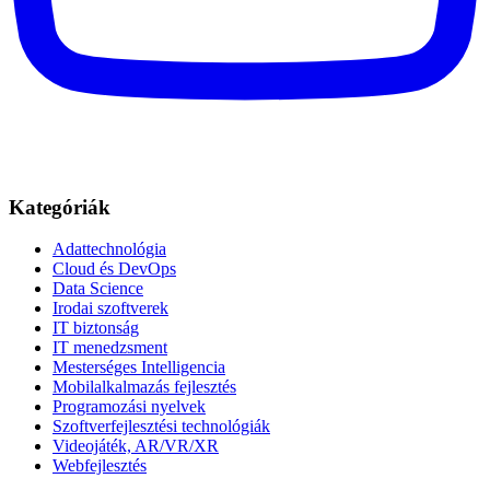
Kategóriák
Adattechnológia
Cloud és DevOps
Data Science
Irodai szoftverek
IT biztonság
IT menedzsment
Mesterséges Intelligencia
Mobilalkalmazás fejlesztés
Programozási nyelvek
Szoftverfejlesztési technológiák
Videojáték, AR/VR/XR
Webfejlesztés