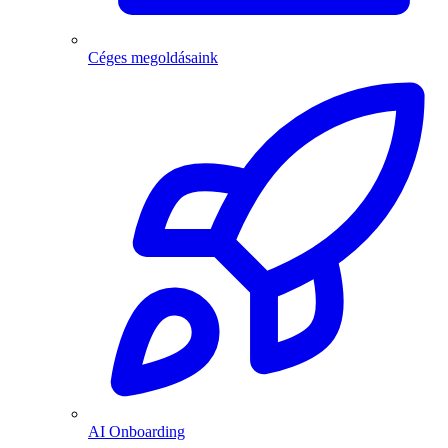
Céges megoldásaink
AI Onboarding