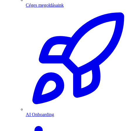
Céges megoldásaink
AI Onboarding