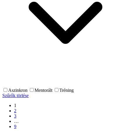
Aszinkron
Mentorált
Tréning
Szűrők törlése
1
2
3
…
9