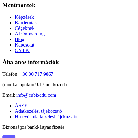
Menüpontok
Képzések
Karrierutak
Cégeknek
AI Onboarding
Blog
Kapcsolat
GY.I.K.
Általános információk
Telefon:
+36 30 717 9867
(munkanapokon 9-17 óra között)
Email:
info@cubixedu.com
ÁSZF
Adatkezelési tájékoztató
Hírlevél adatkezelési tájékoztató
Biztonságos bankkártyás fizetés