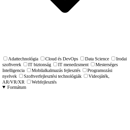
Adattechnológia
Cloud és DevOps
Data Science
Irodai
szoftverek
IT biztonság
IT menedzsment
Mesterséges
Intelligencia
Mobilalkalmazás fejlesztés
Programozási
nyelvek
Szoftverfejlesztési technológiák
Videojáték,
AR/VR/XR
Webfejlesztés
Formátum