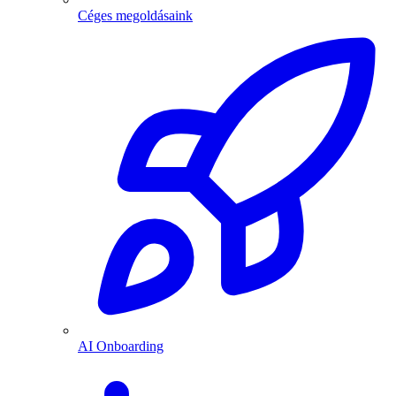
Céges megoldásaink
AI Onboarding