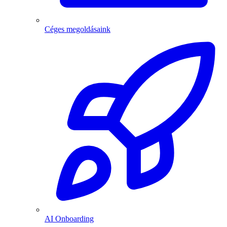
Céges megoldásaink
AI Onboarding