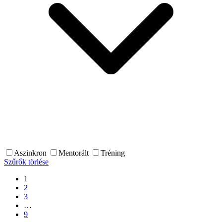
Aszinkron
Mentorált
Tréning
Szűrők törlése
1
2
3
…
9