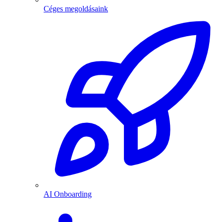
Céges megoldásaink
AI Onboarding