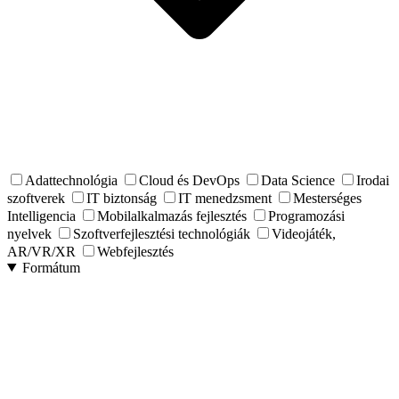
Adattechnológia
Cloud és DevOps
Data Science
Irodai
szoftverek
IT biztonság
IT menedzsment
Mesterséges
Intelligencia
Mobilalkalmazás fejlesztés
Programozási
nyelvek
Szoftverfejlesztési technológiák
Videojáték,
AR/VR/XR
Webfejlesztés
Formátum