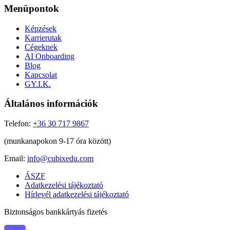
Menüpontok
Képzések
Karrierutak
Cégeknek
AI Onboarding
Blog
Kapcsolat
GY.I.K.
Általános információk
Telefon:
+36 30 717 9867
(munkanapokon 9-17 óra között)
Email:
info@cubixedu.com
ÁSZF
Adatkezelési tájékoztató
Hírlevél adatkezelési tájékoztató
Biztonságos bankkártyás fizetés