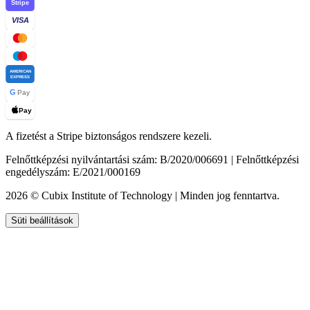
Stripe
VISA
AMERICAN
EXPRESS
G
Pay
Pay
A fizetést a Stripe biztonságos rendszere kezeli.
Felnőttképzési nyilvántartási szám: B/2020/006691 | Felnőttképzési
engedélyszám: E/2021/000169
2026 © Cubix Institute of Technology | Minden jog fenntartva.
Süti beállítások