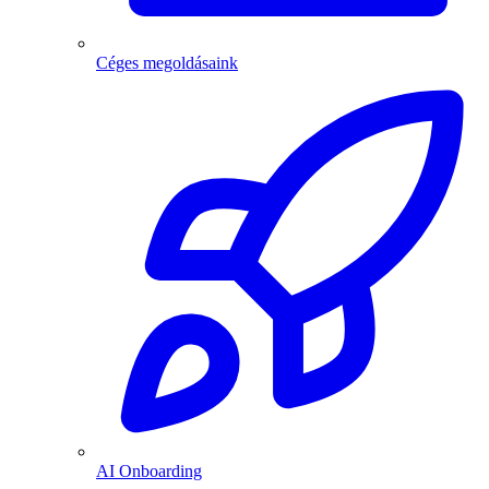
Céges megoldásaink
AI Onboarding