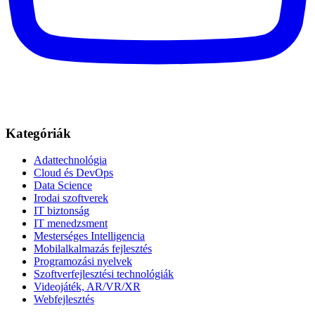
Kategóriák
Adattechnológia
Cloud és DevOps
Data Science
Irodai szoftverek
IT biztonság
IT menedzsment
Mesterséges Intelligencia
Mobilalkalmazás fejlesztés
Programozási nyelvek
Szoftverfejlesztési technológiák
Videojáték, AR/VR/XR
Webfejlesztés