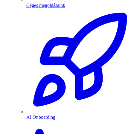
Céges megoldásaink
AI Onboarding