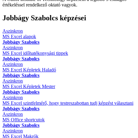
értékeléssel rendelkező oktató vagyok.
Jobbágy Szabolcs képzései
Aszinkron
MS Excel alapok
Jobbágy Szabolcs
Aszinkron
MS Excel időhatékonysági tippek
Jobbágy Szabolcs
Aszinkron
MS Excel Képletek Haladó
Jobbágy Szabolcs
Aszinkron
MS Excel Képletek Mester
Jobbágy Szabolcs
Aszinkron
MS Excel szintfelmérő, hogy testreszabottan tudj képzést választani
Jobbágy Szabolcs
Aszinkron
MS Office shortcutok
Jobbágy Szabolcs
Aszinkron
MS Excel Makrók