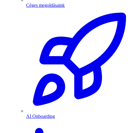
Céges megoldásaink
AI Onboarding