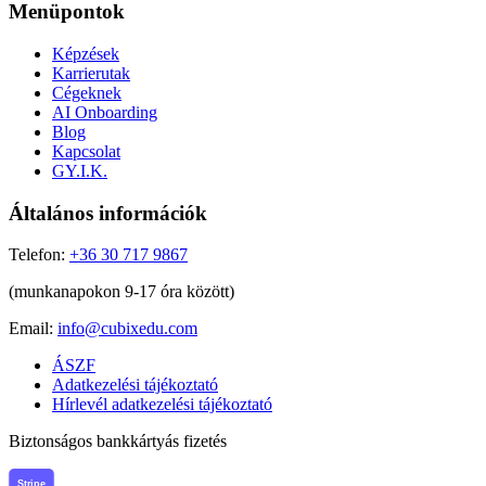
Menüpontok
Képzések
Karrierutak
Cégeknek
AI Onboarding
Blog
Kapcsolat
GY.I.K.
Általános információk
Telefon:
+36 30 717 9867
(munkanapokon 9-17 óra között)
Email:
info@cubixedu.com
ÁSZF
Adatkezelési tájékoztató
Hírlevél adatkezelési tájékoztató
Biztonságos bankkártyás fizetés
Stripe