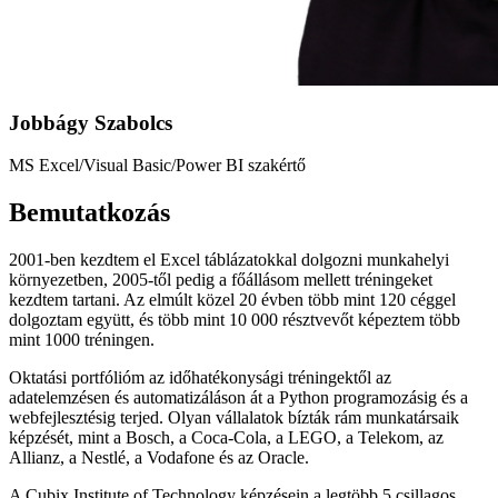
Jobbágy Szabolcs
MS Excel/Visual Basic/Power BI szakértő
Bemutatkozás
2001-ben kezdtem el Excel táblázatokkal dolgozni munkahelyi
környezetben, 2005-től pedig a főállásom mellett tréningeket
kezdtem tartani. Az elmúlt közel 20 évben több mint 120 céggel
dolgoztam együtt, és több mint 10 000 résztvevőt képeztem több
mint 1000 tréningen.
Oktatási portfólióm az időhatékonysági tréningektől az
adatelemzésen és automatizáláson át a Python programozásig és a
webfejlesztésig terjed. Olyan vállalatok bízták rám munkatársaik
képzését, mint a Bosch, a Coca-Cola, a LEGO, a Telekom, az
Allianz, a Nestlé, a Vodafone és az Oracle.
A Cubix Institute of Technology képzésein a legtöbb 5 csillagos