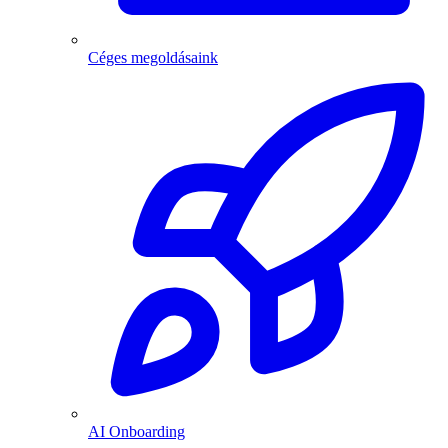
Céges megoldásaink
AI Onboarding