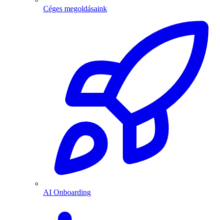
Céges megoldásaink
AI Onboarding