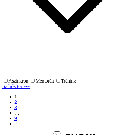
Aszinkron
Mentorált
Tréning
Szűrők törlése
1
2
3
…
9
›