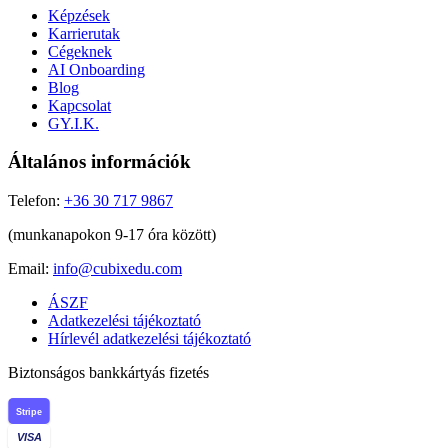
Képzések
Karrierutak
Cégeknek
AI Onboarding
Blog
Kapcsolat
GY.I.K.
Általános információk
Telefon:
+36 30 717 9867
(munkanapokon 9-17 óra között)
Email:
info@cubixedu.com
ÁSZF
Adatkezelési tájékoztató
Hírlevél adatkezelési tájékoztató
Biztonságos bankkártyás fizetés
Stripe
VISA