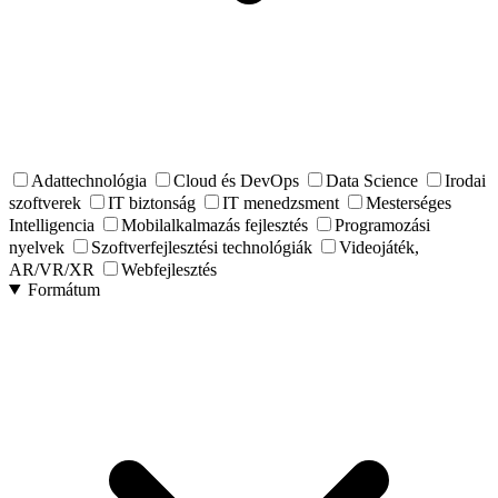
Adattechnológia
Cloud és DevOps
Data Science
Irodai
szoftverek
IT biztonság
IT menedzsment
Mesterséges
Intelligencia
Mobilalkalmazás fejlesztés
Programozási
nyelvek
Szoftverfejlesztési technológiák
Videojáték,
AR/VR/XR
Webfejlesztés
Formátum