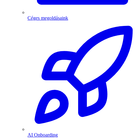
Céges megoldásaink
AI Onboarding