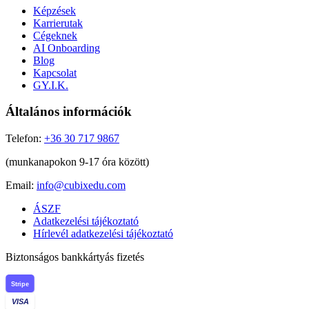
Képzések
Karrierutak
Cégeknek
AI Onboarding
Blog
Kapcsolat
GY.I.K.
Általános információk
Telefon:
+36 30 717 9867
(munkanapokon 9-17 óra között)
Email:
info@cubixedu.com
ÁSZF
Adatkezelési tájékoztató
Hírlevél adatkezelési tájékoztató
Biztonságos bankkártyás fizetés
Stripe
VISA