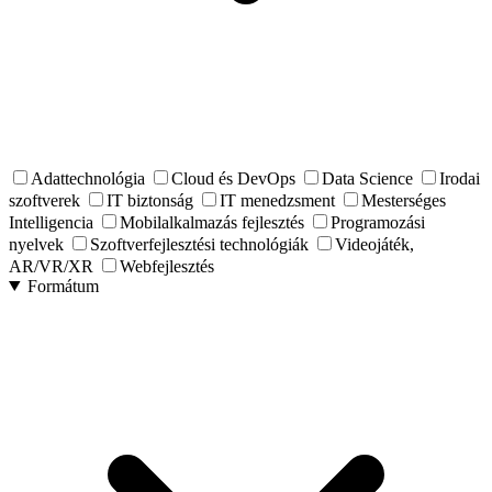
Adattechnológia
Cloud és DevOps
Data Science
Irodai
szoftverek
IT biztonság
IT menedzsment
Mesterséges
Intelligencia
Mobilalkalmazás fejlesztés
Programozási
nyelvek
Szoftverfejlesztési technológiák
Videojáték,
AR/VR/XR
Webfejlesztés
Formátum