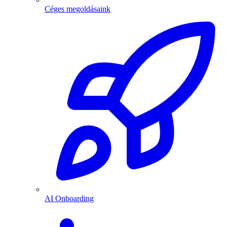
Céges megoldásaink
AI Onboarding