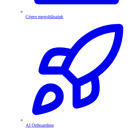
Céges megoldásaink
AI Onboarding