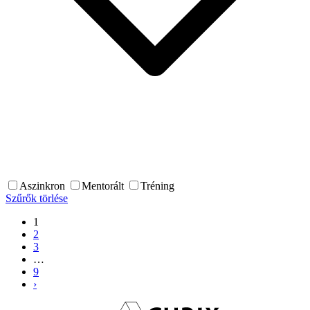
Aszinkron
Mentorált
Tréning
Szűrők törlése
1
2
3
…
9
›