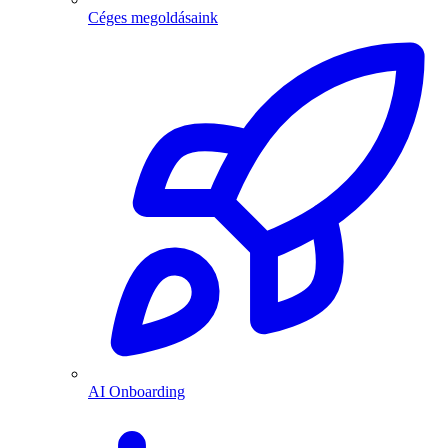
Céges megoldásaink
AI Onboarding