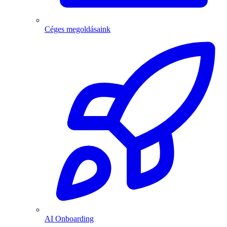
Céges megoldásaink
AI Onboarding