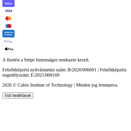
Stripe
VISA
AMERICAN
EXPRESS
G
Pay
Pay
A fizetést a Stripe biztonságos rendszere kezeli.
Felnőttképzési nyilvántartási szám: B/2020/006691 | Felnőttképzési
engedélyszám: E/2021/000169
2026 © Cubix Institute of Technology | Minden jog fenntartva.
Süti beállítások