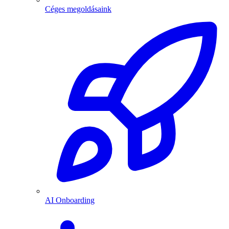
Céges megoldásaink
AI Onboarding