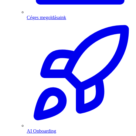
Céges megoldásaink
AI Onboarding