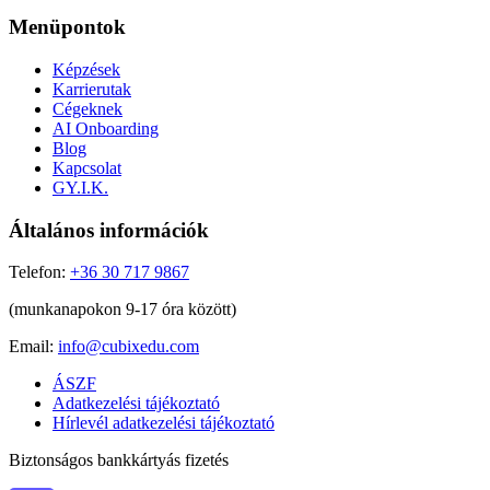
Menüpontok
Képzések
Karrierutak
Cégeknek
AI Onboarding
Blog
Kapcsolat
GY.I.K.
Általános információk
Telefon:
+36 30 717 9867
(munkanapokon 9-17 óra között)
Email:
info@cubixedu.com
ÁSZF
Adatkezelési tájékoztató
Hírlevél adatkezelési tájékoztató
Biztonságos bankkártyás fizetés