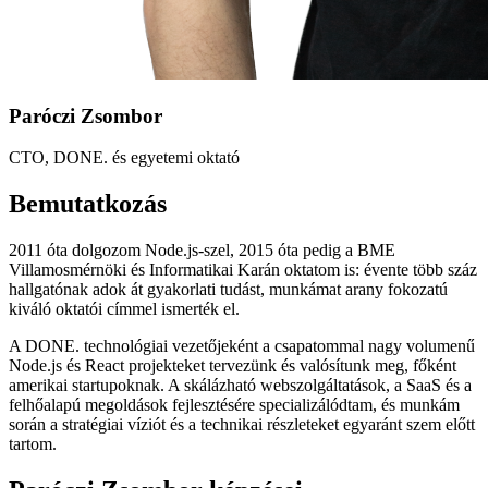
Paróczi Zsombor
CTO, DONE. és egyetemi oktató
Bemutatkozás
2011 óta dolgozom Node.js-szel, 2015 óta pedig a BME
Villamosmérnöki és Informatikai Karán oktatom is: évente több száz
hallgatónak adok át gyakorlati tudást, munkámat arany fokozatú
kiváló oktatói címmel ismerték el.
A DONE. technológiai vezetőjeként a csapatommal nagy volumenű
Node.js és React projekteket tervezünk és valósítunk meg, főként
amerikai startupoknak. A skálázható webszolgáltatások, a SaaS és a
felhőalapú megoldások fejlesztésére specializálódtam, és munkám
során a stratégiai víziót és a technikai részleteket egyaránt szem előtt
tartom.