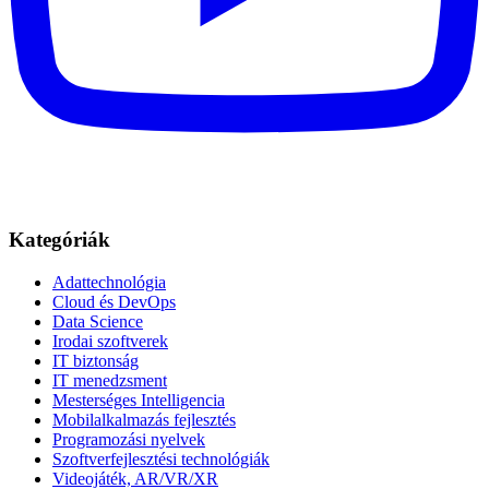
Kategóriák
Adattechnológia
Cloud és DevOps
Data Science
Irodai szoftverek
IT biztonság
IT menedzsment
Mesterséges Intelligencia
Mobilalkalmazás fejlesztés
Programozási nyelvek
Szoftverfejlesztési technológiák
Videojáték, AR/VR/XR