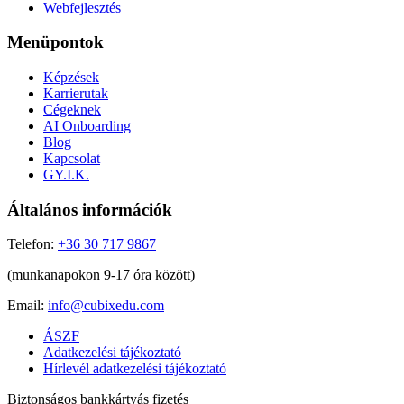
Webfejlesztés
Menüpontok
Képzések
Karrierutak
Cégeknek
AI Onboarding
Blog
Kapcsolat
GY.I.K.
Általános információk
Telefon:
+36 30 717 9867
(munkanapokon 9-17 óra között)
Email:
info@cubixedu.com
ÁSZF
Adatkezelési tájékoztató
Hírlevél adatkezelési tájékoztató
Biztonságos bankkártyás fizetés