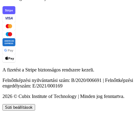
Stripe
VISA
AMERICAN
EXPRESS
G
Pay
Pay
A fizetést a Stripe biztonságos rendszere kezeli.
Felnőttképzési nyilvántartási szám: B/2020/006691 | Felnőttképzési
engedélyszám: E/2021/000169
2026 © Cubix Institute of Technology | Minden jog fenntartva.
Süti beállítások