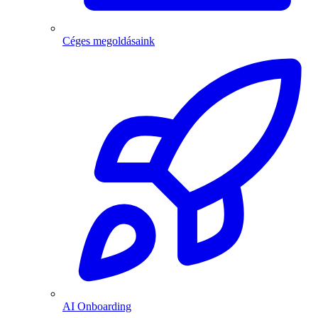
Céges megoldásaink
AI Onboarding