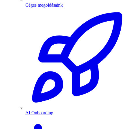
Céges megoldásaink
AI Onboarding