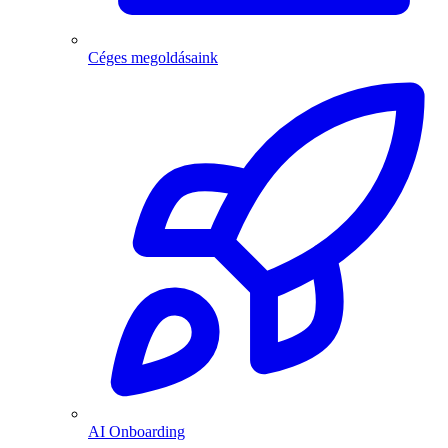
Céges megoldásaink
AI Onboarding