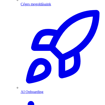
Céges megoldásaink
AI Onboarding