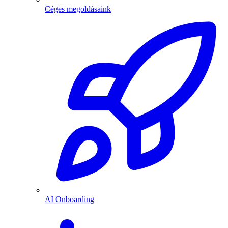
Céges megoldásaink
AI Onboarding