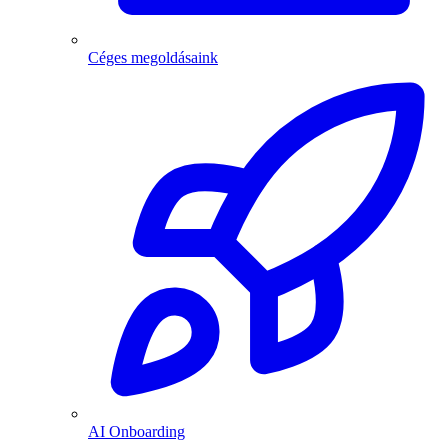
Céges megoldásaink
AI Onboarding