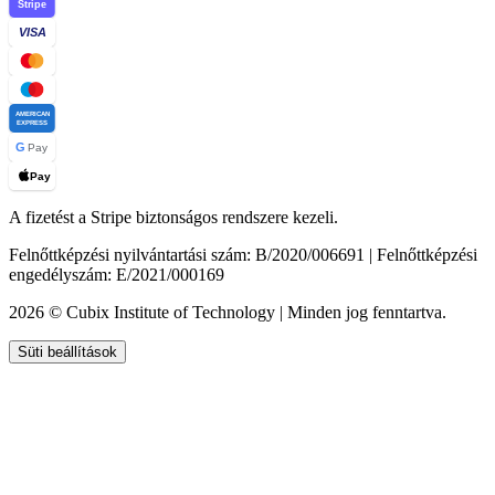
Stripe
VISA
AMERICAN
EXPRESS
G
Pay
Pay
A fizetést a Stripe biztonságos rendszere kezeli.
Felnőttképzési nyilvántartási szám: B/2020/006691 | Felnőttképzési
engedélyszám: E/2021/000169
2026 © Cubix Institute of Technology | Minden jog fenntartva.
Süti beállítások