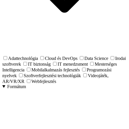
Adattechnológia
Cloud és DevOps
Data Science
Irodai
szoftverek
IT biztonság
IT menedzsment
Mesterséges
Intelligencia
Mobilalkalmazás fejlesztés
Programozási
nyelvek
Szoftverfejlesztési technológiák
Videojáték,
AR/VR/XR
Webfejlesztés
Formátum