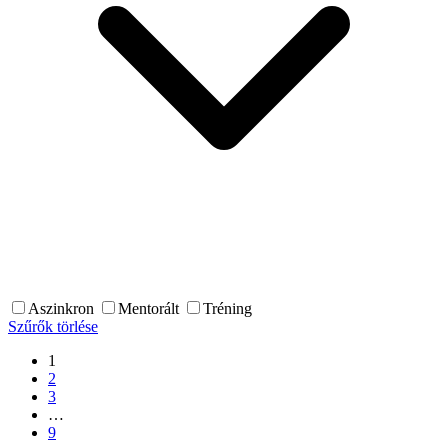
Aszinkron
Mentorált
Tréning
Szűrők törlése
1
2
3
…
9