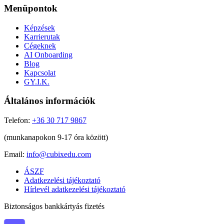
Menüpontok
Képzések
Karrierutak
Cégeknek
AI Onboarding
Blog
Kapcsolat
GY.I.K.
Általános információk
Telefon:
+36 30 717 9867
(munkanapokon 9-17 óra között)
Email:
info@cubixedu.com
ÁSZF
Adatkezelési tájékoztató
Hírlevél adatkezelési tájékoztató
Biztonságos bankkártyás fizetés