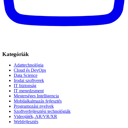
Kategóriák
Adattechnológia
Cloud és DevOps
Data Science
Irodai szoftverek
IT biztonság
IT menedzsment
Mesterséges Intelligencia
Mobilalkalmazás fejlesztés
Programozási nyelvek
Szoftverfejlesztési technológiák
Videojáték, AR/VR/XR
Webfejlesztés