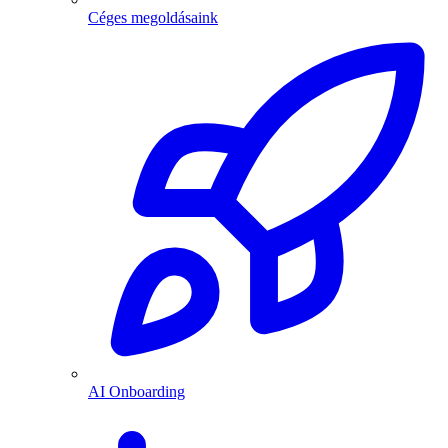
Céges megoldásaink
AI Onboarding