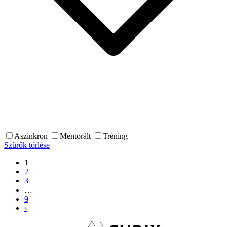
Aszinkron
Mentorált
Tréning
Szűrők törlése
1
2
3
…
9
›