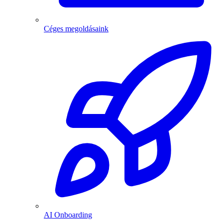
Céges megoldásaink
AI Onboarding