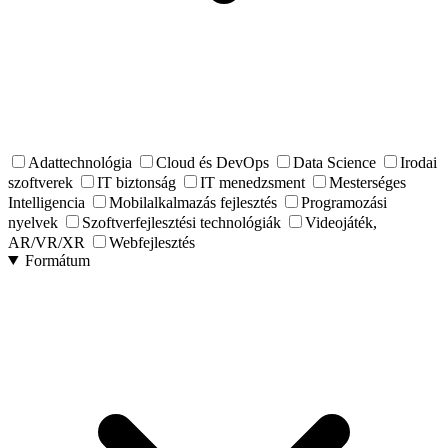
Adattechnológia
Cloud és DevOps
Data Science
Irodai
szoftverek
IT biztonság
IT menedzsment
Mesterséges
Intelligencia
Mobilalkalmazás fejlesztés
Programozási
nyelvek
Szoftverfejlesztési technológiák
Videojáték,
AR/VR/XR
Webfejlesztés
Formátum