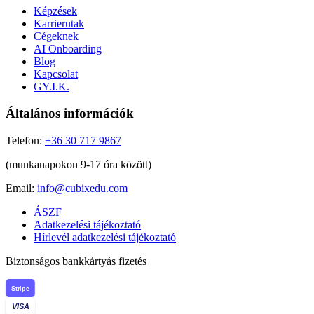
Képzések
Karrierutak
Cégeknek
AI Onboarding
Blog
Kapcsolat
GY.I.K.
Általános információk
Telefon:
+36 30 717 9867
(munkanapokon 9-17 óra között)
Email:
info@cubixedu.com
ÁSZF
Adatkezelési tájékoztató
Hírlevél adatkezelési tájékoztató
Biztonságos bankkártyás fizetés
Stripe
VISA