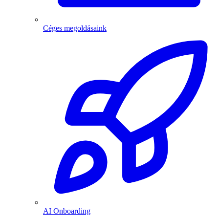
Céges megoldásaink
AI Onboarding