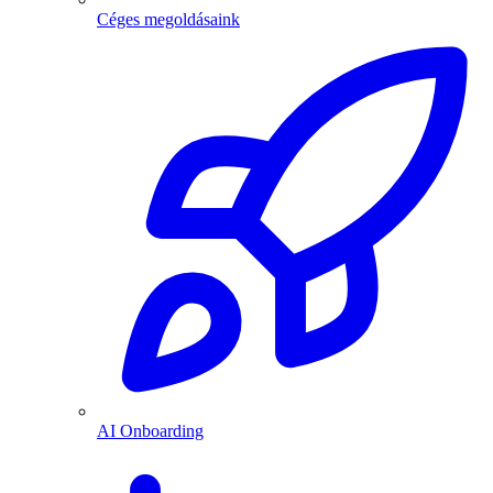
Céges megoldásaink
AI Onboarding