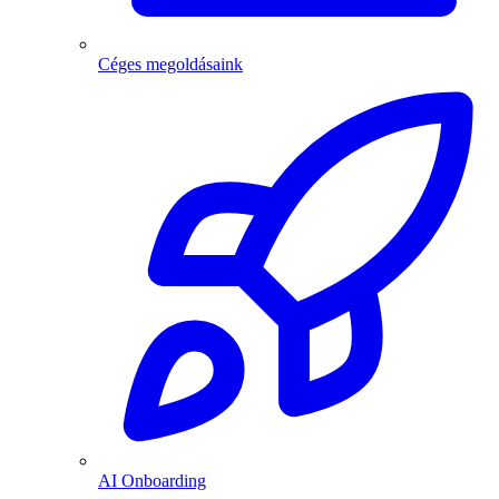
Céges megoldásaink
AI Onboarding