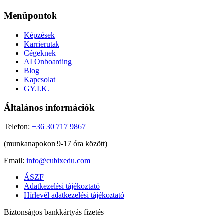
Menüpontok
Képzések
Karrierutak
Cégeknek
AI Onboarding
Blog
Kapcsolat
GY.I.K.
Általános információk
Telefon:
+36 30 717 9867
(munkanapokon 9-17 óra között)
Email:
info@cubixedu.com
ÁSZF
Adatkezelési tájékoztató
Hírlevél adatkezelési tájékoztató
Biztonságos bankkártyás fizetés