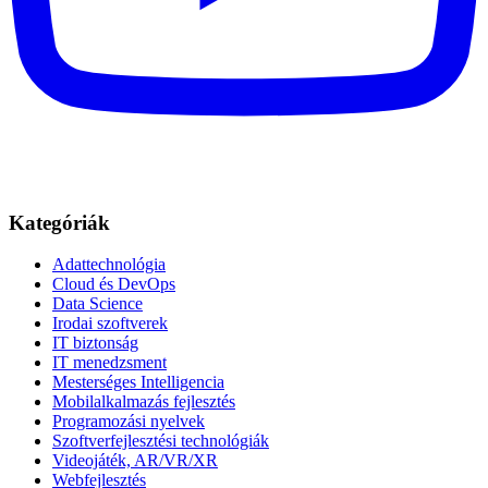
Kategóriák
Adattechnológia
Cloud és DevOps
Data Science
Irodai szoftverek
IT biztonság
IT menedzsment
Mesterséges Intelligencia
Mobilalkalmazás fejlesztés
Programozási nyelvek
Szoftverfejlesztési technológiák
Videojáték, AR/VR/XR
Webfejlesztés