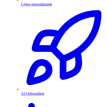
Céges megoldásaink
AI Onboarding