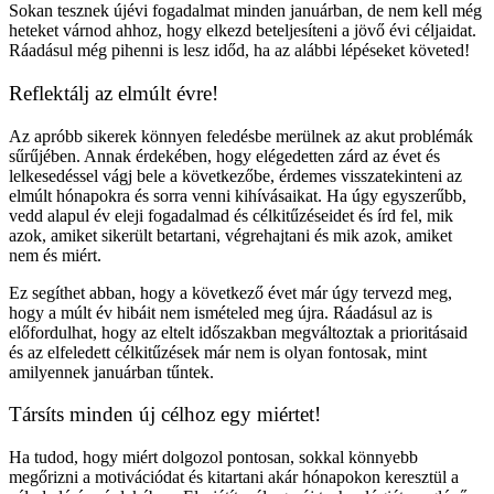
Sokan tesznek újévi fogadalmat minden januárban, de nem kell még
heteket várnod ahhoz, hogy elkezd beteljesíteni a jövő évi céljaidat.
Ráadásul még pihenni is lesz időd, ha az alábbi lépéseket követed!
Reflektálj az elmúlt évre!
Az apróbb sikerek könnyen feledésbe merülnek az akut problémák
sűrűjében. Annak érdekében, hogy elégedetten zárd az évet és
lelkesedéssel vágj bele a következőbe, érdemes visszatekinteni az
elmúlt hónapokra és sorra venni kihívásaikat. Ha úgy egyszerűbb,
vedd alapul év eleji fogadalmad és célkitűzéseidet és írd fel, mik
azok, amiket sikerült betartani, végrehajtani és mik azok, amiket
nem és miért.
Ez segíthet abban, hogy a következő évet már úgy tervezd meg,
hogy a múlt év hibáit nem ismételed meg újra. Ráadásul az is
előfordulhat, hogy az eltelt időszakban megváltoztak a prioritásaid
és az elfeledett célkitűzések már nem is olyan fontosak, mint
amilyennek januárban tűntek.
Társíts minden új célhoz egy miértet!
Ha tudod, hogy miért dolgozol pontosan, sokkal könnyebb
megőrizni a motivációdat és kitartani akár hónapokon keresztül a