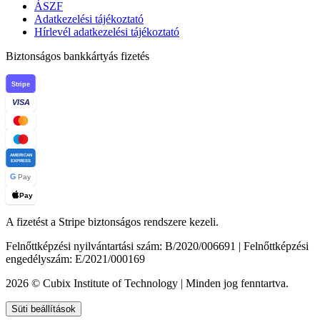
ÁSZF
Adatkezelési tájékoztató
Hírlevél adatkezelési tájékoztató
Biztonságos bankkártyás fizetés
Stripe
VISA
AMERICAN
EXPRESS
G
Pay
Pay
A fizetést a Stripe biztonságos rendszere kezeli.
Felnőttképzési nyilvántartási szám: B/2020/006691 | Felnőttképzési
engedélyszám: E/2021/000169
2026 © Cubix Institute of Technology | Minden jog fenntartva.
Süti beállítások