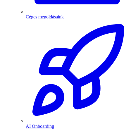
Céges megoldásaink
AI Onboarding