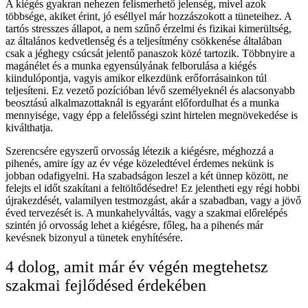
A kiégés gyakran nehezen felismerhető jelenség, mivel azok
többsége, akiket érint, jó eséllyel már hozzászokott a tüneteihez. A
tartós stresszes állapot, a nem szűnő érzelmi és fizikai kimerültség,
az általános kedvetlenség és a teljesítmény csökkenése általában
csak a jéghegy csúcsát jelentő panaszok közé tartozik. Többnyire a
magánélet és a munka egyensúlyának felborulása a kiégés
kiindulópontja, vagyis amikor elkezdünk erőforrásainkon túl
teljesíteni. Ez vezető pozícióban lévő személyeknél és alacsonyabb
beosztású alkalmazottaknál is egyaránt előfordulhat és a munka
mennyisége, vagy épp a felelősségi szint hirtelen megnövekedése is
kiválthatja.
Szerencsére egyszerű orvosság létezik a kiégésre, méghozzá a
pihenés, amire így az év vége közeledtével érdemes nekünk is
jobban odafigyelni. Ha szabadságon leszel a két ünnep között, ne
felejts el időt szakítani a feltöltődésedre! Ez jelentheti egy régi hobbi
újrakezdését, valamilyen testmozgást, akár a szabadban, vagy a jövő
éved tervezését is. A munkahelyváltás, vagy a szakmai előrelépés
szintén jó orvosság lehet a kiégésre, főleg, ha a pihenés már
kevésnek bizonyul a tünetek enyhítésére.
4 dolog, amit már év végén megtehetsz
szakmai fejlődésed érdekében