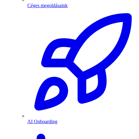
Céges megoldásaink
AI Onboarding