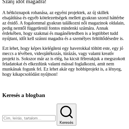
Szánj időt magadra!
A hétköznapok rohanása, az egyéni projektek, az új skillek
elsajátítása és egyéb kötelezettségek mellett gyakran szorul háttérbe
az énidő. A fogalommal gyakran találkozni női magazinok oldalain,
pedig nemtől függetlenül fontos mindenki számára. Annak
érdekében, hogy szakmai és magánéletedben is a legtöbbet tudd
nyújtani, időt kell szánni magadra és a személyes feltöltődésedre is.
Ezt lehet, hogy képes kielégíteni egy haverokkal töltött este, egy jó
meccs a tévében, videojátékozás, túrázás, vagy valami kreatív
projekt is. Sokszor már az is elég, ha kicsit félrerakjuk a megszokott
feladatokat és elkezdünk valami mással foglalkozni, amit nem
munkának fogunk fel. Ez lehet akár egy hobbiprojekt is, a lényeg,
hogy kikapcsolódást nyújtson!
Keresés a blogban
Keresés