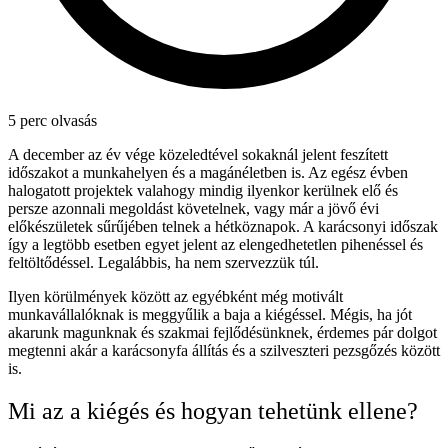
5 perc olvasás
A december az év vége közeledtével sokaknál jelent feszített
időszakot a munkahelyen és a magánéletben is. Az egész évben
halogatott projektek valahogy mindig ilyenkor kerülnek elő és
persze azonnali megoldást követelnek, vagy már a jövő évi
előkészületek sűrűjében telnek a hétköznapok. A karácsonyi időszak
így a legtöbb esetben egyet jelent az elengedhetetlen pihenéssel és
feltöltődéssel. Legalábbis, ha nem szervezzük túl.
Ilyen körülmények között az egyébként még motivált
munkavállalóknak is meggyűlik a baja a kiégéssel. Mégis, ha jót
akarunk magunknak és szakmai fejlődésünknek, érdemes pár dolgot
megtenni akár a karácsonyfa állítás és a szilveszteri pezsgőzés között
is.
Mi az a kiégés és hogyan tehetünk ellene?