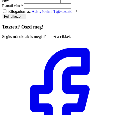
Név
*
E-mail cím
*
Elfogadom az
Adatvédelmi Tájékoztatót
.
*
Feliratkozom
Tetszett? Oszd meg!
Segíts másoknak is megtalálni ezt a cikket.