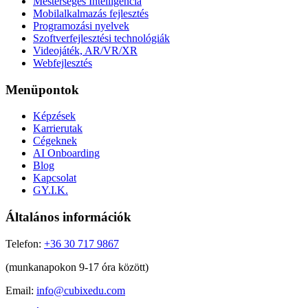
Mesterséges Intelligencia
Mobilalkalmazás fejlesztés
Programozási nyelvek
Szoftverfejlesztési technológiák
Videojáték, AR/VR/XR
Webfejlesztés
Menüpontok
Képzések
Karrierutak
Cégeknek
AI Onboarding
Blog
Kapcsolat
GY.I.K.
Általános információk
Telefon:
+36 30 717 9867
(munkanapokon 9-17 óra között)
Email:
info@cubixedu.com