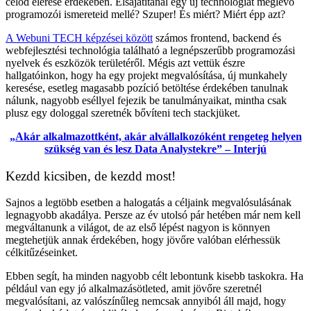
célod elérése érdekében. Elsajátítanál egy új technológiát meglévő
programozói ismereteid mellé? Szuper! És miért? Miért épp azt?
A Webuni TECH képzései között
számos frontend, backend és
webfejlesztési technológia található a legnépszerűbb programozási
nyelvek és eszközök területéről. Mégis azt vettük észre
hallgatóinkon, hogy ha egy projekt megvalósítása, új munkahely
keresése, esetleg magasabb pozíció betöltése érdekében tanulnak
nálunk, nagyobb eséllyel fejezik be tanulmányaikat, mintha csak
plusz egy dologgal szeretnék bővíteni tech stackjüket.
„Akár alkalmazottként, akár alvállalkozóként rengeteg helyen
szükség van és lesz Data Analystekre” – Interjú
Kezdd kicsiben, de kezdd most!
Sajnos a legtöbb esetben a halogatás a céljaink megvalósulásának
legnagyobb akadálya. Persze az év utolsó pár hetében már nem kell
megváltanunk a világot, de az első lépést nagyon is könnyen
megtehetjük annak érdekében, hogy jövőre valóban elérhessük
célkitűzéseinket.
Ebben segít, ha minden nagyobb célt lebontunk kisebb taskokra. Ha
például van egy jó alkalmazásötleted, amit jövőre szeretnél
megvalósítani, az valószínűleg nemcsak annyiból áll majd, hogy