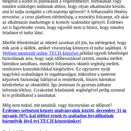
megírod a kódot és publikálod a végeredményt. Birtokában vagy
minden szükséges tudásnak ahhoz, hogy olyan alkalmazást készíts,
ami ki tudja szolgálni a célcsoportja igényeit? A felhasználói élmény
tervezése, a cross platform elérhetőség, a tesztelési folyamat, sőt akár
az alkalmazás marketingje is komoly szaktudást igényel. Érdemes
azt is figyelembe venni, hogy egyedül nem is biztos, hogy minden
feladatot el tudsz látni.
Mielőtt félredobnád az ötleted azonban jól jön, ha mérlegeled, hogy
mik azok a skillek, amiket viszonylag könnyen el tudsz sajátítani. A
Webuni mentorált online TECH képzései
például egyedi lehetőséget
biztosítanak arra, hogy saját időbeosztásod szerint, munka mellett
bármikor tanulhass, mindezt folyamatos oktatói segítség mellett,
rendszeres konzultációkkal kiegészítve. Ez egyszerre nyújt
nagyfokú szabadságot és rugalmasságot, miközben a tantermi
képzések biztonsági hálójával is rendelkezik, hiszen bármikor
kérdezhetsz az oktatódtól. Így pontosan és gyorsan juthatsz
információkhoz. Gyakorlati feladataink segítségével pedig azonnal
ki is próbálhatod a tanultakat.
Még nem tudod, mit tanulnál, vagy bizonytalan az időpont?
Érdemes szétnézni képzés utalványaink között, december 31-ig
ugyanis 10%-kal többet érnek és szabadon beválthatóak
bármelyik jövő évi TECH képzésünkre!