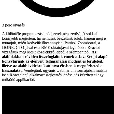
3 perc olvasás
A különféle programozási módszerek népszerűségét sokkal
könnyebb megérteni, ha nemcsak beszélünk róluk, hanem meg is
mutatjuk, miért kedvelik őket annyian. Paróczi Zsomborral, a
DONE. CTO-jával és a BME oktatójával legutóbb a Reactot
vizsgáltuk meg kicsit közelebbről ebből a szempontból.
Az
alábbiakban röviden összefoglaltuk ennek a JavaScript alapú
könyvtárnak az előnyeit, felhasználási módjait és területeit,
illetve az alábbi videóra kattintva élesben is megnézheted a
használatát.
Vendégünk ugyanis webinárium formájában mutatta
be a React alapú alkalmazásfejlesztés lépéseit és készített el egy
működő applikációt.