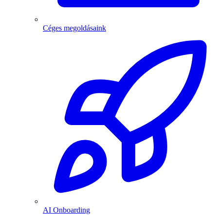
Céges megoldásaink
AI Onboarding