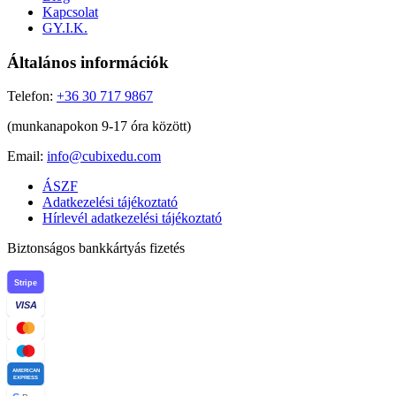
Kapcsolat
GY.I.K.
Általános információk
Telefon:
+36 30 717 9867
(munkanapokon 9-17 óra között)
Email:
info@cubixedu.com
ÁSZF
Adatkezelési tájékoztató
Hírlevél adatkezelési tájékoztató
Biztonságos bankkártyás fizetés
Stripe
VISA
AMERICAN
EXPRESS