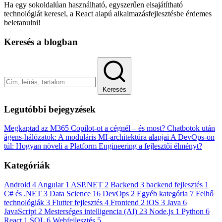
Ha egy sokoldalúan használható, egyszerűen elsajátítható
technológiát keresel, a React alapú alkalmazásfejlesztésbe érdemes
beletanulni!
Keresés a blogban
Keresés
Legutóbbi bejegyzések
Megkaptad az M365 Copilot-ot a cégnél – és most?
Chatbotok után
ágens-hálózatok: A moduláris MI-architektúra alapjai
A DevOps-on
túl: Hogyan növeli a Platform Engineering a fejlesztői élményt?
Kategóriák
Android
4
Angular
1
ASP.NET
2
Backend
3
backend fejlesztés
1
C# és .NET
3
Data Science
16
DevOps
2
Egyéb kategória
7
Felhő
technológiák
3
Flutter fejlesztés
4
Frontend
2
iOS
3
Java
6
JavaScript
2
Mesterséges intelligencia (AI)
23
Node.js
1
Python
6
React
1
SQL
6
Webfejlesztés
5