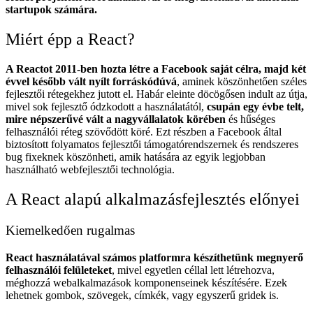
startupok számára.
Miért épp a React?
A Reactot 2011-ben hozta létre a Facebook saját célra, majd két
évvel később vált nyílt forráskódúvá
, aminek köszönhetően széles
fejlesztői rétegekhez jutott el. Habár eleinte döcögősen indult az útja,
mivel sok fejlesztő ódzkodott a használatától,
csupán egy évbe telt,
mire népszerűvé vált a nagyvállalatok körében
és hűséges
felhasználói réteg szövődött köré. Ezt részben a Facebook által
biztosított folyamatos fejlesztői támogatórendszernek és rendszeres
bug fixeknek köszönheti, amik hatására az egyik legjobban
használható webfejlesztői technológia.
A React alapú alkalmazásfejlesztés előnyei
Kiemelkedően rugalmas
React használatával számos platformra készíthetünk megnyerő
felhasználói felületeket
, mivel egyetlen céllal lett létrehozva,
méghozzá webalkalmazások komponenseinek készítésére. Ezek
lehetnek gombok, szövegek, címkék, vagy egyszerű gridek is.