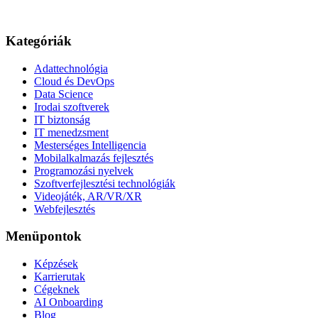
Kategóriák
Adattechnológia
Cloud és DevOps
Data Science
Irodai szoftverek
IT biztonság
IT menedzsment
Mesterséges Intelligencia
Mobilalkalmazás fejlesztés
Programozási nyelvek
Szoftverfejlesztési technológiák
Videojáték, AR/VR/XR
Webfejlesztés
Menüpontok
Képzések
Karrierutak
Cégeknek
AI Onboarding
Blog