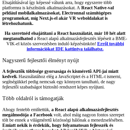
Elsajátításával így képessé válunk arra, hogy egyszerre több
platformra is készítsünk alkalmazásokat. A
React Native-val
például mobilalkalmazásokat, Electronnal számítógépes
programokat, míg Next.js-el akár VR weboldalakat is
létrehozhatunk.
Ha szeretnéd elsajátítani a React használatát, már 10 hét alatt
megtanulhatod
a React alapú alkalmazásfejlesztés lépéseit a BME-
VIK-el közös szervezésben induló képzésünkön!
Erről további
információkat IDE kattintva találhatsz.
Nagyszerű fejlesztői élményt nyújt
A fejlesztők többsége gyorsasága és kisméretű API-jai miatt
kedveli.
Használatához elég a JavaScriptet és a HTML-t ismerni,
segítségükkel pedig nemcsak egy könnyen tanulható, de nagy
fejlesztői szabadságot biztosító rendszert képes nyújtani.
Több oldalról is támogatják
Ahogy fentebb említettük,
a React alapú alkalmazásfejlesztés
megálmodója a Facebook
volt, ahol máig nagyon fontos szerepet
tölt be ennek a világméretű közösségi hálónak a menedzselésében.
Emiatt nekik is érdekük, hogy folyamatosan fejlesszék és