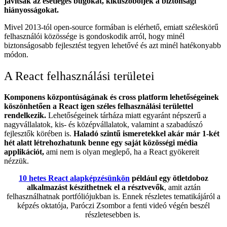
javítsák az esetleges bugokat, kiküszöböljék a biztonsági
hiányosságokat.
Mivel 2013-tól open-source formában is elérhető, emiatt széleskörű
felhasználói közössége is gondoskodik arról, hogy minél
biztonságosabb fejlesztést tegyen lehetővé és azt minél hatékonyabb
módon.
A React felhasználási területei
Komponens központúságának és cross platform lehetőségeinek
köszönhetően a React igen széles felhasználási területtel
rendelkezik.
Lehetőségeinek tárháza miatt egyaránt népszerű a
nagyvállalatok, kis- és középvállalatok, valamint a szabadúszó
fejlesztők körében is.
Haladó szintű ismeretekkel akár már 1-két
hét alatt létrehozhatunk benne egy saját közösségi média
applikációt,
ami nem is olyan meglepő, ha a React gyökereit
nézzük.
10 hetes React alapképzésünkön
például egy ötletdoboz
alkalmazást készíthetnek el a résztvevők
, amit aztán
felhasználhatnak portfóliójukban is. Ennek részletes tematikájáról a
képzés oktatója, Paróczi Zsombor a fenti videó végén beszél
részletesebben is.