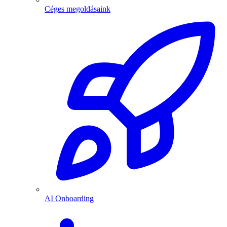
Céges megoldásaink
AI Onboarding