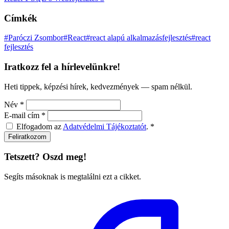
Címkék
#Paróczi Zsombor
#React
#react alapú alkalmazásfejlesztés
#react
fejlesztés
Iratkozz fel a hírlevelünkre!
Heti tippek, képzési hírek, kedvezmények — spam nélkül.
Név
*
E-mail cím
*
Elfogadom az
Adatvédelmi Tájékoztatót
.
*
Feliratkozom
Tetszett? Oszd meg!
Segíts másoknak is megtalálni ezt a cikket.