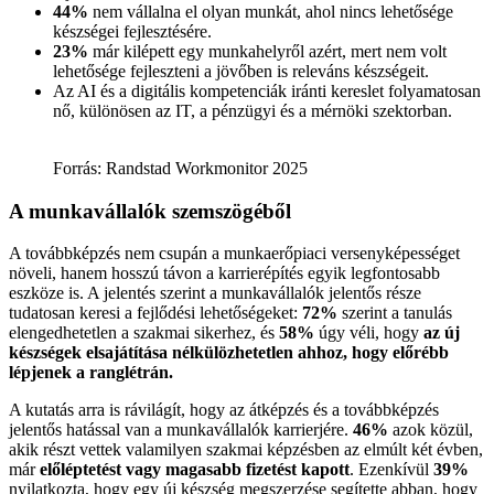
44%
nem vállalna el olyan munkát, ahol nincs lehetősége
készségei fejlesztésére.
23%
már kilépett egy munkahelyről azért, mert nem volt
lehetősége fejleszteni a jövőben is releváns készségeit.
Az AI és a digitális kompetenciák iránti kereslet folyamatosan
nő, különösen az IT, a pénzügyi és a mérnöki szektorban.
Forrás: Randstad Workmonitor 2025
A munkavállalók szemszögéből
A továbbképzés nem csupán a munkaerőpiaci versenyképességet
növeli, hanem hosszú távon a karrierépítés egyik legfontosabb
eszköze is. A jelentés szerint a munkavállalók jelentős része
tudatosan keresi a fejlődési lehetőségeket:
72%
szerint a tanulás
elengedhetetlen a szakmai sikerhez, és
58%
úgy véli, hogy
az új
készségek elsajátítása nélkülözhetetlen ahhoz, hogy előrébb
lépjenek a ranglétrán.
A kutatás arra is rávilágít, hogy az átképzés és a továbbképzés
jelentős hatással van a munkavállalók karrierjére.
46%
azok közül,
akik részt vettek valamilyen szakmai képzésben az elmúlt két évben,
már
előléptetést vagy magasabb fizetést kapott
. Ezenkívül
39%
nyilatkozta, hogy egy új készség megszerzése segítette abban, hogy