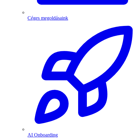
Céges megoldásaink
AI Onboarding