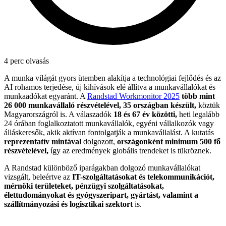
4 perc olvasás
A munka világát gyors ütemben alakítja a technológiai fejlődés és az
AI rohamos terjedése, új kihívások elé állítva a munkavállalókat és
munkaadókat egyaránt. A
Randstad Workmonitor 2025
több mint
26 000 munkavállaló részvételével, 35 országban készült,
köztük
Magyarországról is. A válaszadók
18 és 67 év közötti,
heti legalább
24 órában foglalkoztatott munkavállalók, egyéni vállalkozók vagy
álláskeresők, akik aktívan fontolgatják a munkavállalást. A kutatás
reprezentatív mintával
dolgozott,
országonként minimum 500 fő
részvételével,
így az eredmények globális trendeket is tükröznek.
A Randstad különböző iparágakban dolgozó munkavállalókat
vizsgált, beleértve az
IT-szolgáltatásokat és telekommunikációt,
mérnöki területeket, pénzügyi szolgáltatásokat,
élettudományokat és gyógyszeripart, gyártást, valamint a
szállítmányozási és logisztikai szektort
is.