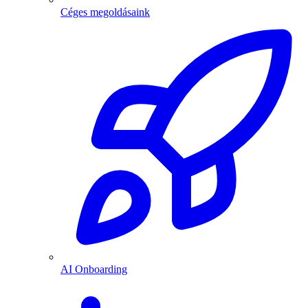
Céges megoldásaink
AI Onboarding