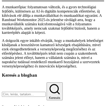
A munkaerőpiac folyamatosan változik, és a gyors technológiai
fejlődés, különösen az AI és digitális kompetenciák előretörése, új
kihívások elé állítja a munkavállalókat és munkaadókat egyaránt. A
Randstad Workmonitor 2025-ös jelentése rávilágít arra, hogy a
munkavállalók számára kulcsfontosságúvá vált a folyamatos
továbbképzés, amely nemcsak szakmai fejlődést biztosít, hanem a
karrierépítés alapját is képezi.
A dolgozók egyre inkább elvárják, hogy a munkahelyek lehetőséget
kínáljanak a hosszútávon kamatozó készségek elsajátítására, mivel
ezek elengedhetetlenek a versenyképesség megőrzéséhez és az
előrelépéshez. A továbbképzés tehát nem csupán a szakemberek
számára jelent előnyt, hanem a vállalatok számára is, mivel a
naprakész tudással rendelkező munkaerő hozzájárul a szervezetek
versenyképességéhez és innovációs képességéhez.
Keresés a blogban
Keresés