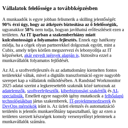
Vállalatok felelőssége a továbbképzésben
A munkaadók is egyre jobban felismerik a skilling jelentőségét:
90%
érzi úgy, hogy az átképzés biztosítása az ő felelősségük,
ugyanakkor
58%
nem tudja, hogyan javíthatná erőfeszítéseit ezen a
területen.
Az IT iparban a szakemberhiány miatt
kulcsfontosságú a folyamatos fejlesztés.
Ennek egy hatékony
módja, ha a cégek olyan partnerekkel dolgoznak együtt, mint a
Cubix, amely teljes körűen megszervezi és lebonyolítja az IT
képzéseket,
akár egyedi igények alapján is,
biztosítva ezzel a
munkavállalók folyamatos fejlődését.
Az AI, a szoftverfejlesztés és az adattudomány kiemelten fontos
területekké váltak, mivel a digitális transzformáció egyre nagyobb
szerepet kap a vállalatok működésében. A Randstad Workmonitor
2025 adatai szerint a legkeresettebb szakmák közé tartoznak az
adatelemzők
,
szoftverfejlesztők
,
kiberbiztonsági szakértők
és
AI-
specialisták.
Emellett egyre nagyobb igény mutatkozik a
felhőalapú
technológiákban
jártas szakemberek,
IT-projektmenedzserek
és
DevOps mérnökök
iránt is. Az üzleti elemzés és automatizáció
területén is jelentős munkaerőhiány tapasztalható, így az ezen a
területen szerzett készségek komoly versenyelőnyt jelentenek a
munkavállalók számára.