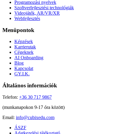
Programozási nyelvek
Szoftverfejlesztési technológiák
Videojáték, AR/VR/XR
Webfejlesztés
Menüpontok
Képzések
Karrierutak
Cégeknek
AI Onboarding
Blog
Kapcsolat
GY.I.K.
Általános információk
Telefon:
+36 30 717 9867
(munkanapokon 9-17 óra között)
Email:
info@cubixedu.com
ÁSZF
Adatkezelési tájékoztató