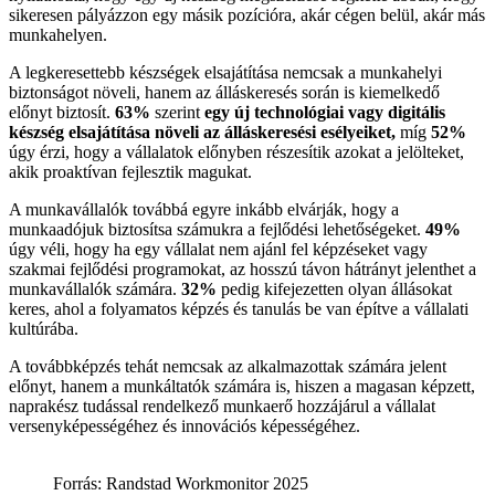
sikeresen pályázzon egy másik pozícióra, akár cégen belül, akár más
munkahelyen.
A legkeresettebb készségek elsajátítása nemcsak a munkahelyi
biztonságot növeli, hanem az álláskeresés során is kiemelkedő
előnyt biztosít.
63%
szerint
egy új technológiai vagy digitális
készség elsajátítása növeli az álláskeresési esélyeiket,
míg
52%
úgy érzi, hogy a vállalatok előnyben részesítik azokat a jelölteket,
akik proaktívan fejlesztik magukat.
A munkavállalók továbbá egyre inkább elvárják, hogy a
munkaadójuk biztosítsa számukra a fejlődési lehetőségeket.
49%
úgy véli, hogy ha egy vállalat nem ajánl fel képzéseket vagy
szakmai fejlődési programokat, az hosszú távon hátrányt jelenthet a
munkavállalók számára.
32%
pedig kifejezetten olyan állásokat
keres, ahol a folyamatos képzés és tanulás be van építve a vállalati
kultúrába.
A továbbképzés tehát nemcsak az alkalmazottak számára jelent
előnyt, hanem a munkáltatók számára is, hiszen a magasan képzett,
naprakész tudással rendelkező munkaerő hozzájárul a vállalat
versenyképességéhez és innovációs képességéhez.
Forrás: Randstad Workmonitor 2025