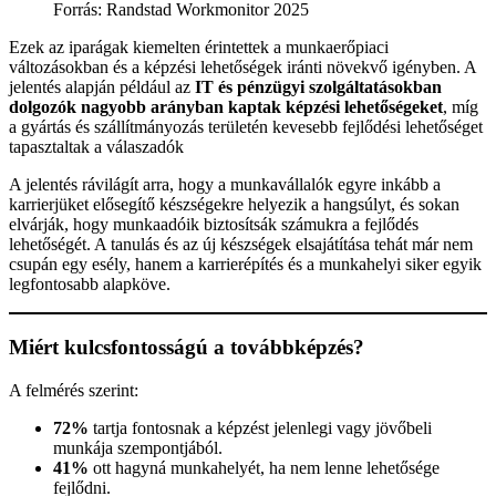
Forrás: Randstad Workmonitor 2025
Ezek az iparágak kiemelten érintettek a munkaerőpiaci
változásokban és a képzési lehetőségek iránti növekvő igényben. A
jelentés alapján például az
IT és pénzügyi szolgáltatásokban
dolgozók nagyobb arányban kaptak képzési lehetőségeket
, míg
a gyártás és szállítmányozás területén kevesebb fejlődési lehetőséget
tapasztaltak a válaszadók
A jelentés rávilágít arra, hogy a munkavállalók egyre inkább a
karrierjüket elősegítő készségekre helyezik a hangsúlyt, és sokan
elvárják, hogy munkaadóik biztosítsák számukra a fejlődés
lehetőségét. A tanulás és az új készségek elsajátítása tehát már nem
csupán egy esély, hanem a karrierépítés és a munkahelyi siker egyik
legfontosabb alapköve.
Miért kulcsfontosságú a továbbképzés?
A felmérés szerint:
72%
tartja fontosnak a képzést jelenlegi vagy jövőbeli
munkája szempontjából.
41%
ott hagyná munkahelyét, ha nem lenne lehetősége
fejlődni.