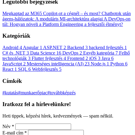
Legutóbbi bejegyzések
Megkaptad az M365 Copilot-ot a cégnél – és most?
Chatbotok után
ágens-hálózatok: A moduláris MI-architektúra alapjai
A DevOps-on
túl: Hogyan növeli a Platform Engineering a fejlesztői élményt?
Kategóriák
Android
4
Angular
1
ASP.NET
2
Backend
3
backend fejlesztés
1
C# és .NET
3
Data Science
16
DevOps
2
Egyéb kategória
7
Felhő
technológiák
3
Flutter fejlesztés
4
Frontend
2
iOS
3
Java
6
JavaScript
2
Mesterséges intelligencia (AI)
23
Node.js
1
Python
6
React
1
SQL
6
Webfejlesztés
5
Címkék
#kutatás
#munkaerőpiac
#továbbképzés
Iratkozz fel a hírlevelünkre!
Heti tippek, képzési hírek, kedvezmények — spam nélkül.
Név
*
E-mail cím
*