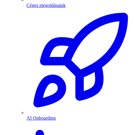
Céges megoldásaink
AI Onboarding