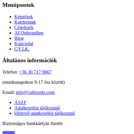
Menüpontok
Képzések
Karrierutak
Cégeknek
AI Onboarding
Blog
Kapcsolat
GY.I.K.
Általános információk
Telefon:
+36 30 717 9867
(munkanapokon 9-17 óra között)
Email:
info@cubixedu.com
ÁSZF
Adatkezelési tájékoztató
Hírlevél adatkezelési tájékoztató
Biztonságos bankkártyás fizetés