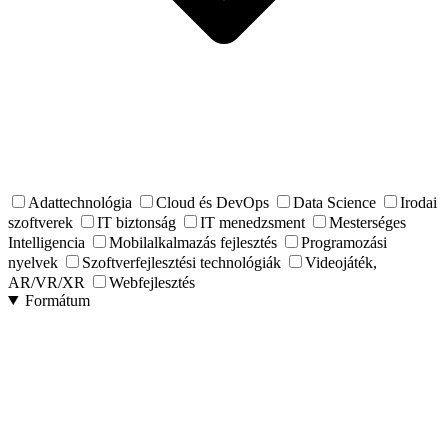
Adattechnológia
Cloud és DevOps
Data Science
Irodai
szoftverek
IT biztonság
IT menedzsment
Mesterséges
Intelligencia
Mobilalkalmazás fejlesztés
Programozási
nyelvek
Szoftverfejlesztési technológiák
Videojáték,
AR/VR/XR
Webfejlesztés
Formátum