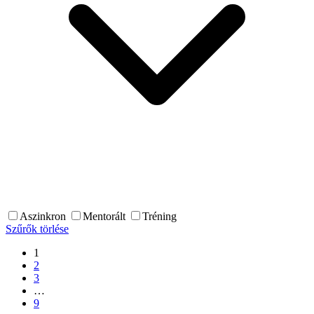
Aszinkron
Mentorált
Tréning
Szűrők törlése
1
2
3
…
9