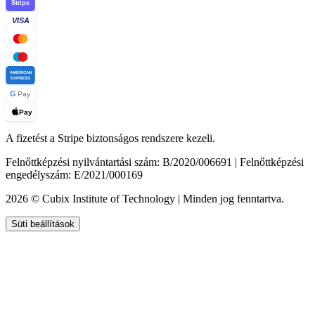
Stripe
VISA
AMERICAN
EXPRESS
G
Pay
Pay
A fizetést a Stripe biztonságos rendszere kezeli.
Felnőttképzési nyilvántartási szám: B/2020/006691 | Felnőttképzési
engedélyszám: E/2021/000169
2026 © Cubix Institute of Technology | Minden jog fenntartva.
Süti beállítások