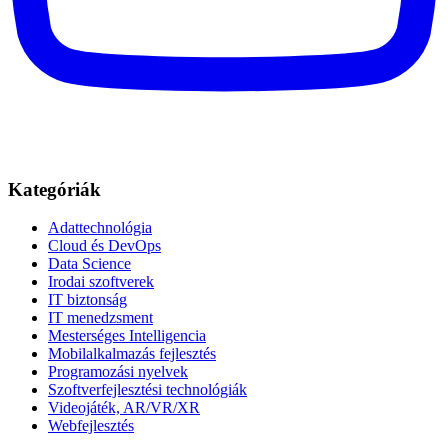
Kategóriák
Adattechnológia
Cloud és DevOps
Data Science
Irodai szoftverek
IT biztonság
IT menedzsment
Mesterséges Intelligencia
Mobilalkalmazás fejlesztés
Programozási nyelvek
Szoftverfejlesztési technológiák
Videojáték, AR/VR/XR
Webfejlesztés