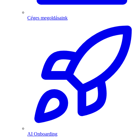
Céges megoldásaink
AI Onboarding