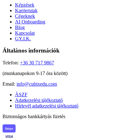
Képzések
Karrierutak
Cégeknek
AI Onboarding
Blog
Kapcsolat
GY.I.K.
Általános információk
Telefon:
+36 30 717 9867
(munkanapokon 9-17 óra között)
Email:
info@cubixedu.com
ÁSZF
Adatkezelési tájékoztató
Hírlevél adatkezelési tájékoztató
Biztonságos bankkártyás fizetés
Stripe
VISA