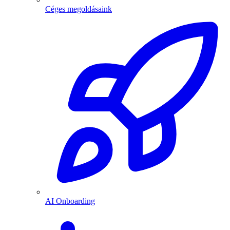
Céges megoldásaink
AI Onboarding