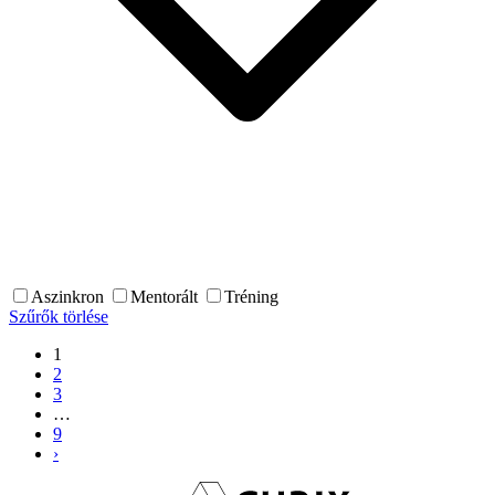
Aszinkron
Mentorált
Tréning
Szűrők törlése
1
2
3
…
9
›