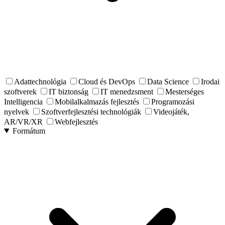
Adattechnológia
Cloud és DevOps
Data Science
Irodai
szoftverek
IT biztonság
IT menedzsment
Mesterséges
Intelligencia
Mobilalkalmazás fejlesztés
Programozási
nyelvek
Szoftverfejlesztési technológiák
Videojáték,
AR/VR/XR
Webfejlesztés
Formátum