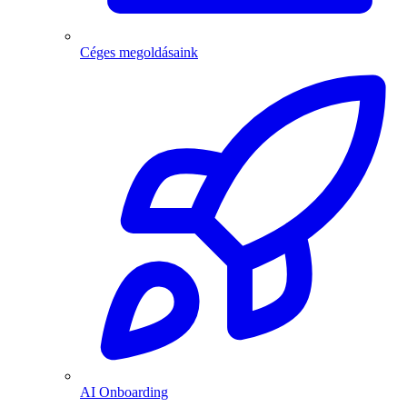
Céges megoldásaink
AI Onboarding