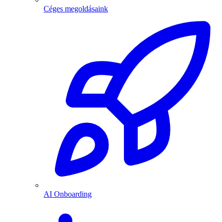
Céges megoldásaink
AI Onboarding