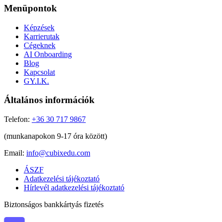
Menüpontok
Képzések
Karrierutak
Cégeknek
AI Onboarding
Blog
Kapcsolat
GY.I.K.
Általános információk
Telefon:
+36 30 717 9867
(munkanapokon 9-17 óra között)
Email:
info@cubixedu.com
ÁSZF
Adatkezelési tájékoztató
Hírlevél adatkezelési tájékoztató
Biztonságos bankkártyás fizetés