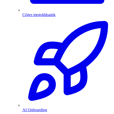
Céges megoldásaink
AI Onboarding