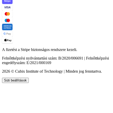
Stripe
VISA
AMERICAN
EXPRESS
G
Pay
Pay
A fizetést a Stripe biztonságos rendszere kezeli.
Felnőttképzési nyilvántartási szám: B/2020/006691 | Felnőttképzési
engedélyszám: E/2021/000169
2026 © Cubix Institute of Technology | Minden jog fenntartva.
Süti beállítások