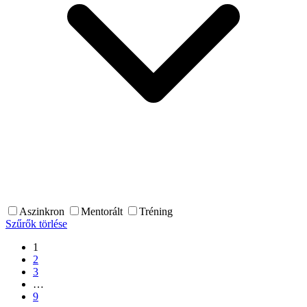
Aszinkron
Mentorált
Tréning
Szűrők törlése
1
2
3
…
9