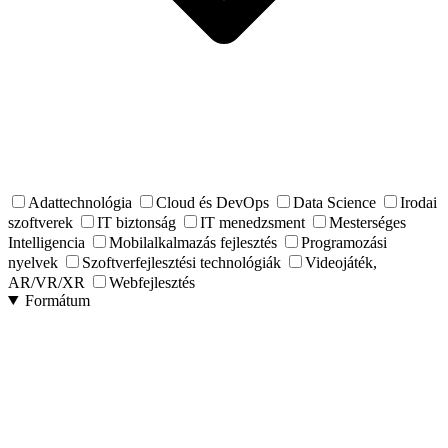
Adattechnológia
Cloud és DevOps
Data Science
Irodai
szoftverek
IT biztonság
IT menedzsment
Mesterséges
Intelligencia
Mobilalkalmazás fejlesztés
Programozási
nyelvek
Szoftverfejlesztési technológiák
Videojáték,
AR/VR/XR
Webfejlesztés
Formátum