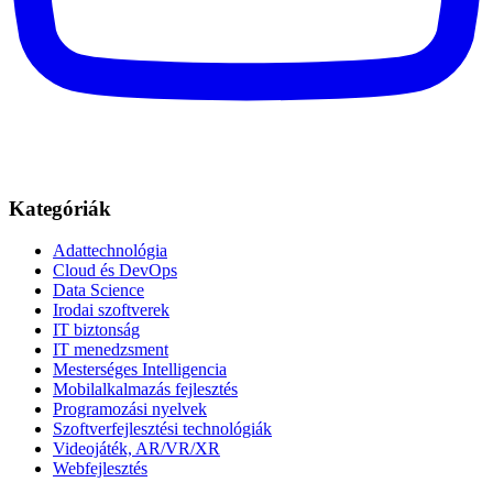
Kategóriák
Adattechnológia
Cloud és DevOps
Data Science
Irodai szoftverek
IT biztonság
IT menedzsment
Mesterséges Intelligencia
Mobilalkalmazás fejlesztés
Programozási nyelvek
Szoftverfejlesztési technológiák
Videojáték, AR/VR/XR
Webfejlesztés