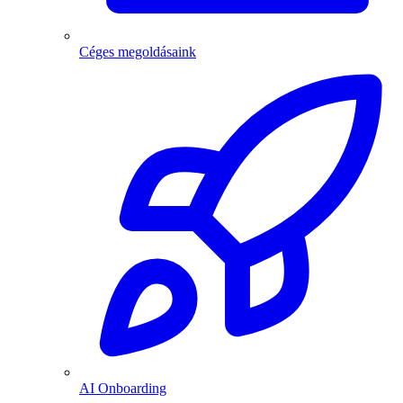
Céges megoldásaink
AI Onboarding