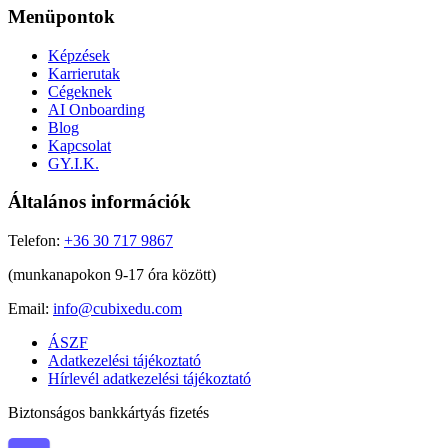
Menüpontok
Képzések
Karrierutak
Cégeknek
AI Onboarding
Blog
Kapcsolat
GY.I.K.
Általános információk
Telefon:
+36 30 717 9867
(munkanapokon 9-17 óra között)
Email:
info@cubixedu.com
ÁSZF
Adatkezelési tájékoztató
Hírlevél adatkezelési tájékoztató
Biztonságos bankkártyás fizetés