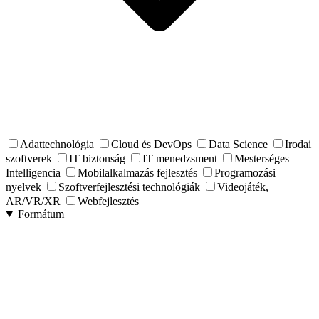
Adattechnológia
Cloud és DevOps
Data Science
Irodai
szoftverek
IT biztonság
IT menedzsment
Mesterséges
Intelligencia
Mobilalkalmazás fejlesztés
Programozási
nyelvek
Szoftverfejlesztési technológiák
Videojáték,
AR/VR/XR
Webfejlesztés
Formátum