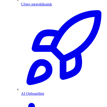
Céges megoldásaink
AI Onboarding