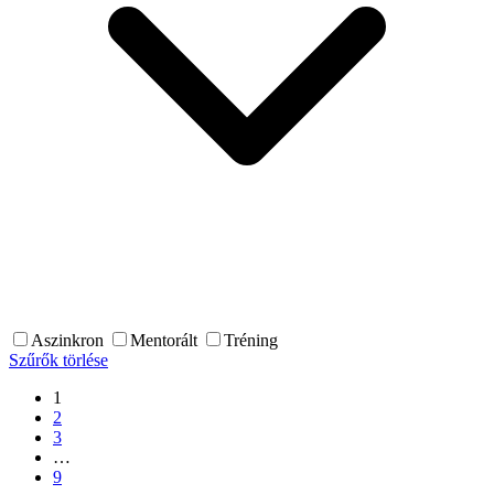
Aszinkron
Mentorált
Tréning
Szűrők törlése
1
2
3
…
9