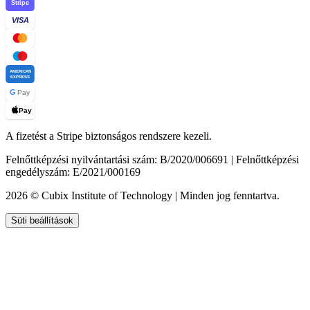
Stripe
VISA
AMERICAN
EXPRESS
G
Pay
Pay
A fizetést a Stripe biztonságos rendszere kezeli.
Felnőttképzési nyilvántartási szám: B/2020/006691 | Felnőttképzési
engedélyszám: E/2021/000169
2026 © Cubix Institute of Technology | Minden jog fenntartva.
Süti beállítások