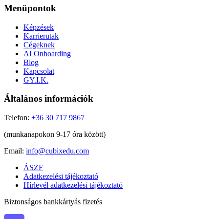
Menüpontok
Képzések
Karrierutak
Cégeknek
AI Onboarding
Blog
Kapcsolat
GY.I.K.
Általános információk
Telefon:
+36 30 717 9867
(munkanapokon 9-17 óra között)
Email:
info@cubixedu.com
ÁSZF
Adatkezelési tájékoztató
Hírlevél adatkezelési tájékoztató
Biztonságos bankkártyás fizetés