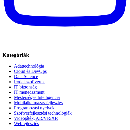
Kategóriák
Adattechnológia
Cloud és DevOps
Data Science
Irodai szoftverek
IT biztonság
IT menedzsment
Mesterséges Intelligencia
Mobilalkalmazás fejlesztés
Programozási nyelvek
Szoftverfejlesztési technológiák
Videojáték, AR/VR/XR
Webfejlesztés