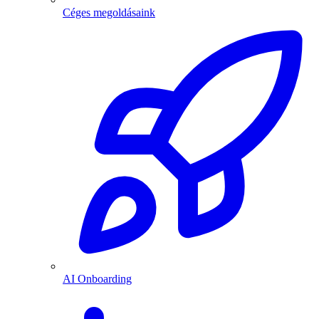
Céges megoldásaink
AI Onboarding