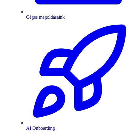
Céges megoldásaink
AI Onboarding