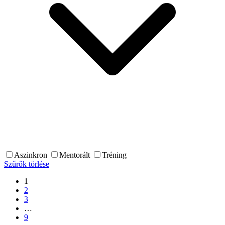
Aszinkron
Mentorált
Tréning
Szűrők törlése
1
2
3
…
9