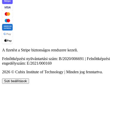
Stripe
VISA
AMERICAN
EXPRESS
G
Pay
Pay
A fizetést a Stripe biztonságos rendszere kezeli.
Felnőttképzési nyilvántartási szám: B/2020/006691 | Felnőttképzési
engedélyszám: E/2021/000169
2026 © Cubix Institute of Technology | Minden jog fenntartva.
Süti beállítások