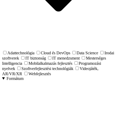
Adattechnológia
Cloud és DevOps
Data Science
Irodai
szoftverek
IT biztonság
IT menedzsment
Mesterséges
Intelligencia
Mobilalkalmazás fejlesztés
Programozási
nyelvek
Szoftverfejlesztési technológiák
Videojáték,
AR/VR/XR
Webfejlesztés
Formátum