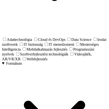
Adattechnológia
Cloud és DevOps
Data Science
Irodai
szoftverek
IT biztonság
IT menedzsment
Mesterséges
Intelligencia
Mobilalkalmazás fejlesztés
Programozási
nyelvek
Szoftverfejlesztési technológiák
Videojáték,
AR/VR/XR
Webfejlesztés
Formátum