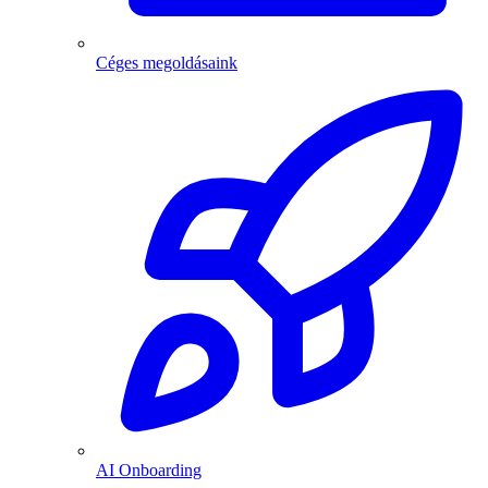
Céges megoldásaink
AI Onboarding