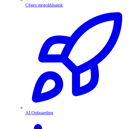
Céges megoldásaink
AI Onboarding