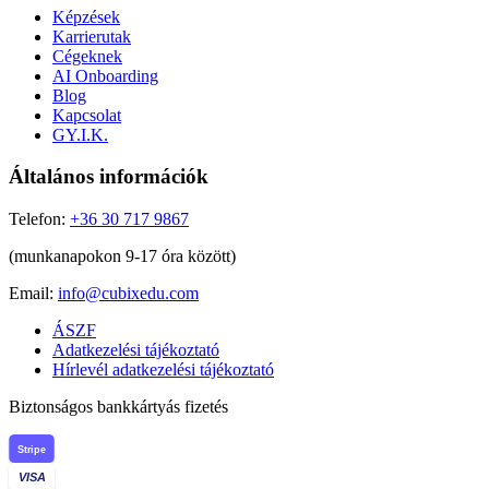
Képzések
Karrierutak
Cégeknek
AI Onboarding
Blog
Kapcsolat
GY.I.K.
Általános információk
Telefon:
+36 30 717 9867
(munkanapokon 9-17 óra között)
Email:
info@cubixedu.com
ÁSZF
Adatkezelési tájékoztató
Hírlevél adatkezelési tájékoztató
Biztonságos bankkártyás fizetés
Stripe
VISA