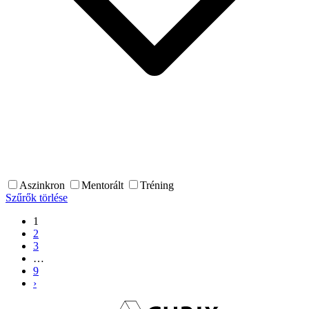
Aszinkron
Mentorált
Tréning
Szűrők törlése
1
2
3
…
9
›