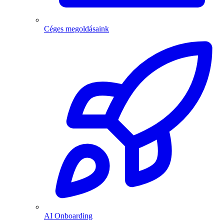
Céges megoldásaink
AI Onboarding