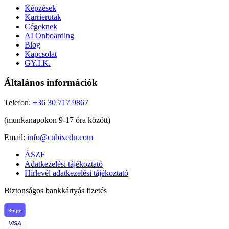
Képzések
Karrierutak
Cégeknek
AI Onboarding
Blog
Kapcsolat
GY.I.K.
Általános információk
Telefon:
+36 30 717 9867
(munkanapokon 9-17 óra között)
Email:
info@cubixedu.com
ÁSZF
Adatkezelési tájékoztató
Hírlevél adatkezelési tájékoztató
Biztonságos bankkártyás fizetés
Stripe
VISA