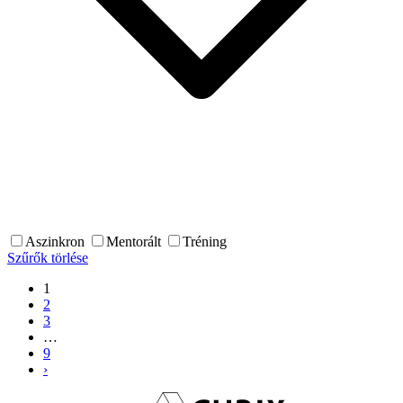
Aszinkron
Mentorált
Tréning
Szűrők törlése
1
2
3
…
9
›