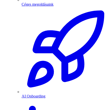
Céges megoldásaink
AI Onboarding