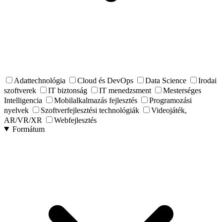
Adattechnológia
Cloud és DevOps
Data Science
Irodai
szoftverek
IT biztonság
IT menedzsment
Mesterséges
Intelligencia
Mobilalkalmazás fejlesztés
Programozási
nyelvek
Szoftverfejlesztési technológiák
Videojáték,
AR/VR/XR
Webfejlesztés
Formátum