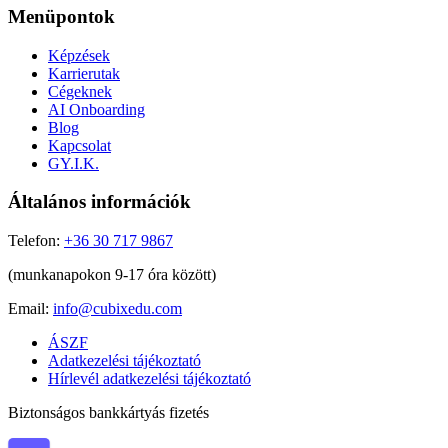
Menüpontok
Képzések
Karrierutak
Cégeknek
AI Onboarding
Blog
Kapcsolat
GY.I.K.
Általános információk
Telefon:
+36 30 717 9867
(munkanapokon 9-17 óra között)
Email:
info@cubixedu.com
ÁSZF
Adatkezelési tájékoztató
Hírlevél adatkezelési tájékoztató
Biztonságos bankkártyás fizetés