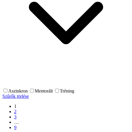
Aszinkron
Mentorált
Tréning
Szűrők törlése
1
2
3
…
9