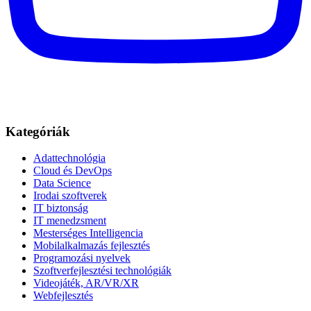
Kategóriák
Adattechnológia
Cloud és DevOps
Data Science
Irodai szoftverek
IT biztonság
IT menedzsment
Mesterséges Intelligencia
Mobilalkalmazás fejlesztés
Programozási nyelvek
Szoftverfejlesztési technológiák
Videojáték, AR/VR/XR
Webfejlesztés