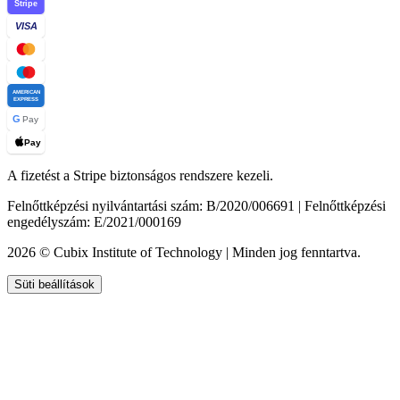
Stripe
VISA
AMERICAN
EXPRESS
G
Pay
Pay
A fizetést a Stripe biztonságos rendszere kezeli.
Felnőttképzési nyilvántartási szám: B/2020/006691 | Felnőttképzési
engedélyszám: E/2021/000169
2026 © Cubix Institute of Technology | Minden jog fenntartva.
Süti beállítások