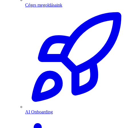
Céges megoldásaink
AI Onboarding