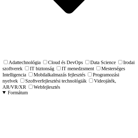
Adattechnológia
Cloud és DevOps
Data Science
Irodai
szoftverek
IT biztonság
IT menedzsment
Mesterséges
Intelligencia
Mobilalkalmazás fejlesztés
Programozási
nyelvek
Szoftverfejlesztési technológiák
Videojáték,
AR/VR/XR
Webfejlesztés
Formátum