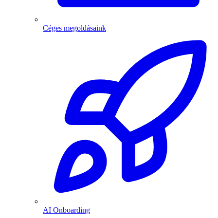
Céges megoldásaink
AI Onboarding