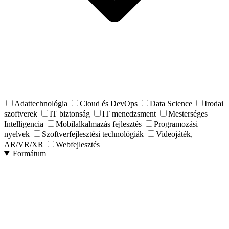
Adattechnológia
Cloud és DevOps
Data Science
Irodai
szoftverek
IT biztonság
IT menedzsment
Mesterséges
Intelligencia
Mobilalkalmazás fejlesztés
Programozási
nyelvek
Szoftverfejlesztési technológiák
Videojáték,
AR/VR/XR
Webfejlesztés
Formátum