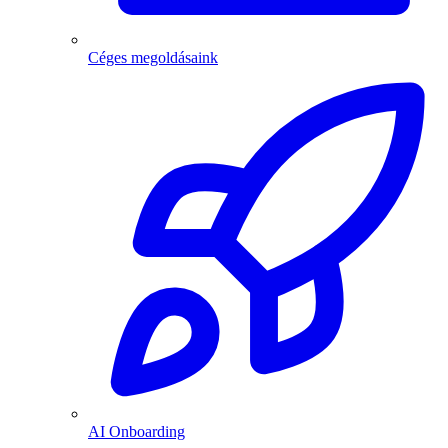
Céges megoldásaink
AI Onboarding