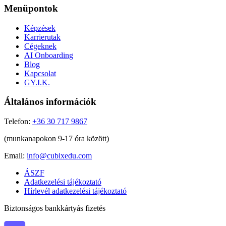
Menüpontok
Képzések
Karrierutak
Cégeknek
AI Onboarding
Blog
Kapcsolat
GY.I.K.
Általános információk
Telefon:
+36 30 717 9867
(munkanapokon 9-17 óra között)
Email:
info@cubixedu.com
ÁSZF
Adatkezelési tájékoztató
Hírlevél adatkezelési tájékoztató
Biztonságos bankkártyás fizetés