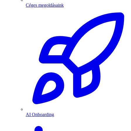
Céges megoldásaink
AI Onboarding