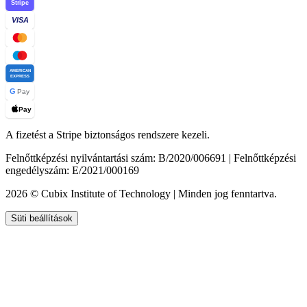
Stripe
VISA
AMERICAN
EXPRESS
G
Pay
Pay
A fizetést a Stripe biztonságos rendszere kezeli.
Felnőttképzési nyilvántartási szám: B/2020/006691 | Felnőttképzési
engedélyszám: E/2021/000169
2026 © Cubix Institute of Technology | Minden jog fenntartva.
Süti beállítások