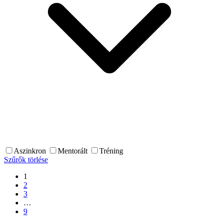
Aszinkron
Mentorált
Tréning
Szűrők törlése
1
2
3
…
9