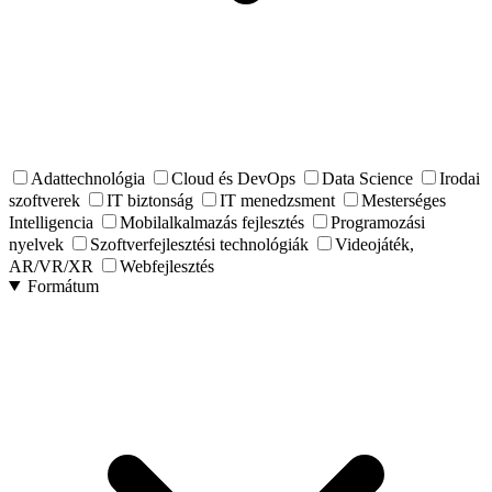
Adattechnológia
Cloud és DevOps
Data Science
Irodai
szoftverek
IT biztonság
IT menedzsment
Mesterséges
Intelligencia
Mobilalkalmazás fejlesztés
Programozási
nyelvek
Szoftverfejlesztési technológiák
Videojáték,
AR/VR/XR
Webfejlesztés
Formátum