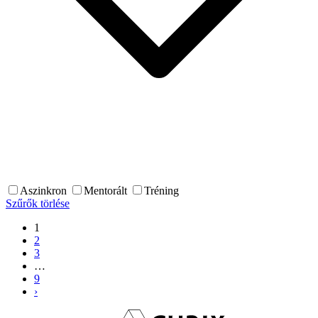
Aszinkron
Mentorált
Tréning
Szűrők törlése
1
2
3
…
9
›