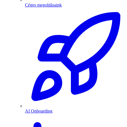
Céges megoldásaink
AI Onboarding