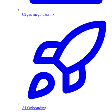
Céges megoldásaink
AI Onboarding