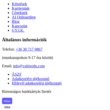
Képzések
Karrierutak
Cégeknek
AI Onboarding
Blog
Kapcsolat
GY.I.K.
Általános információk
Telefon:
+36 30 717 9867
(munkanapokon 9-17 óra között)
Email:
info@cubixedu.com
ÁSZF
Adatkezelési tájékoztató
Hírlevél adatkezelési tájékoztató
Biztonságos bankkártyás fizetés
Stripe
VISA