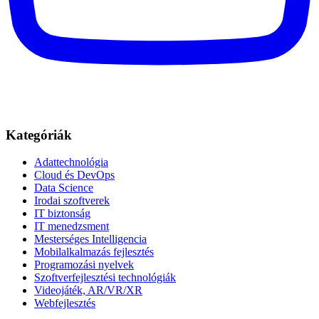
Kategóriák
Adattechnológia
Cloud és DevOps
Data Science
Irodai szoftverek
IT biztonság
IT menedzsment
Mesterséges Intelligencia
Mobilalkalmazás fejlesztés
Programozási nyelvek
Szoftverfejlesztési technológiák
Videojáték, AR/VR/XR
Webfejlesztés