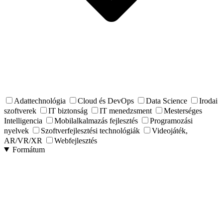
Adattechnológia
Cloud és DevOps
Data Science
Irodai
szoftverek
IT biztonság
IT menedzsment
Mesterséges
Intelligencia
Mobilalkalmazás fejlesztés
Programozási
nyelvek
Szoftverfejlesztési technológiák
Videojáték,
AR/VR/XR
Webfejlesztés
Formátum