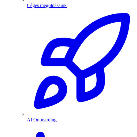
Céges megoldásaink
AI Onboarding