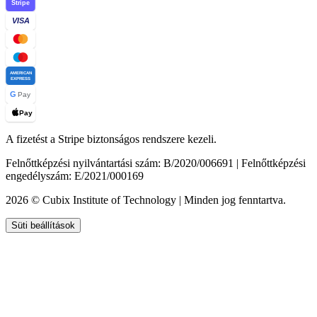
Stripe
VISA
AMERICAN
EXPRESS
G
Pay
Pay
A fizetést a Stripe biztonságos rendszere kezeli.
Felnőttképzési nyilvántartási szám: B/2020/006691 | Felnőttképzési
engedélyszám: E/2021/000169
2026 © Cubix Institute of Technology | Minden jog fenntartva.
Süti beállítások