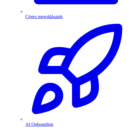
Céges megoldásaink
AI Onboarding