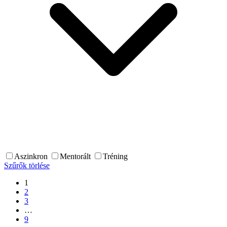
Aszinkron
Mentorált
Tréning
Szűrők törlése
1
2
3
…
9