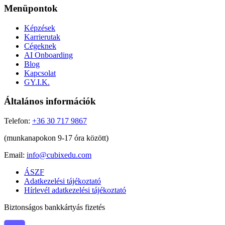
Menüpontok
Képzések
Karrierutak
Cégeknek
AI Onboarding
Blog
Kapcsolat
GY.I.K.
Általános információk
Telefon:
+36 30 717 9867
(munkanapokon 9-17 óra között)
Email:
info@cubixedu.com
ÁSZF
Adatkezelési tájékoztató
Hírlevél adatkezelési tájékoztató
Biztonságos bankkártyás fizetés