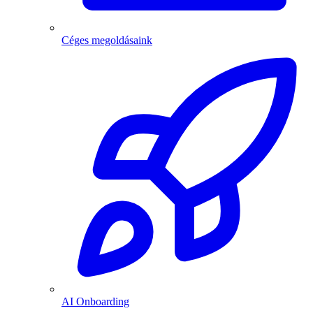
Céges megoldásaink
AI Onboarding