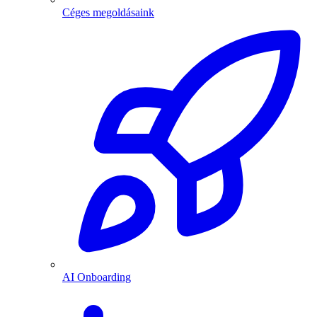
Céges megoldásaink
AI Onboarding