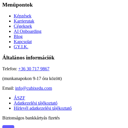
Menüpontok
Képzések
Karrierutak
Cégeknek
AI Onboarding
Blog
Kapcsolat
GY.I.K.
Általános információk
Telefon:
+36 30 717 9867
(munkanapokon 9-17 óra között)
Email:
info@cubixedu.com
ÁSZF
Adatkezelési tájékoztató
Hírlevél adatkezelési tájékoztató
Biztonságos bankkártyás fizetés