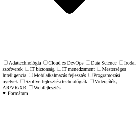
Adattechnológia
Cloud és DevOps
Data Science
Irodai
szoftverek
IT biztonság
IT menedzsment
Mesterséges
Intelligencia
Mobilalkalmazás fejlesztés
Programozási
nyelvek
Szoftverfejlesztési technológiák
Videojáték,
AR/VR/XR
Webfejlesztés
Formátum