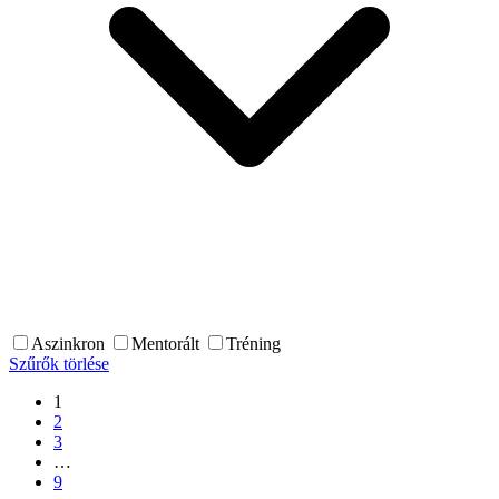
Aszinkron
Mentorált
Tréning
Szűrők törlése
1
2
3
…
9