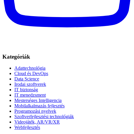
Kategóriák
Adattechnológia
Cloud és DevOps
Data Science
Irodai szoftverek
IT biztonság
IT menedzsment
Mesterséges Intelligencia
Mobilalkalmazás fejlesztés
Programozási nyelvek
Szoftverfejlesztési technológiák
Videojáték, AR/VR/XR
Webfejlesztés