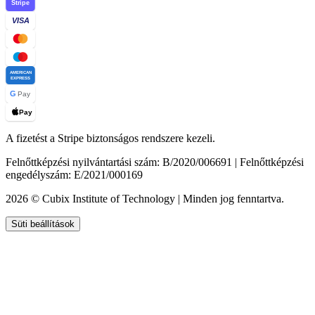
Stripe
VISA
AMERICAN
EXPRESS
G
Pay
Pay
A fizetést a Stripe biztonságos rendszere kezeli.
Felnőttképzési nyilvántartási szám: B/2020/006691 | Felnőttképzési
engedélyszám: E/2021/000169
2026 © Cubix Institute of Technology | Minden jog fenntartva.
Süti beállítások