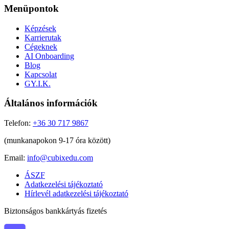
Menüpontok
Képzések
Karrierutak
Cégeknek
AI Onboarding
Blog
Kapcsolat
GY.I.K.
Általános információk
Telefon:
+36 30 717 9867
(munkanapokon 9-17 óra között)
Email:
info@cubixedu.com
ÁSZF
Adatkezelési tájékoztató
Hírlevél adatkezelési tájékoztató
Biztonságos bankkártyás fizetés