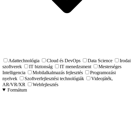
Adattechnológia
Cloud és DevOps
Data Science
Irodai
szoftverek
IT biztonság
IT menedzsment
Mesterséges
Intelligencia
Mobilalkalmazás fejlesztés
Programozási
nyelvek
Szoftverfejlesztési technológiák
Videojáték,
AR/VR/XR
Webfejlesztés
Formátum