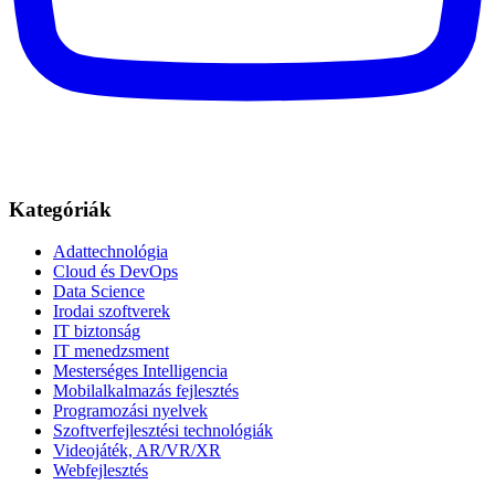
Kategóriák
Adattechnológia
Cloud és DevOps
Data Science
Irodai szoftverek
IT biztonság
IT menedzsment
Mesterséges Intelligencia
Mobilalkalmazás fejlesztés
Programozási nyelvek
Szoftverfejlesztési technológiák
Videojáték, AR/VR/XR
Webfejlesztés