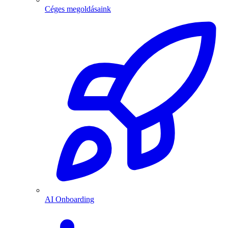
Céges megoldásaink
AI Onboarding