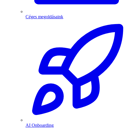
Céges megoldásaink
AI Onboarding