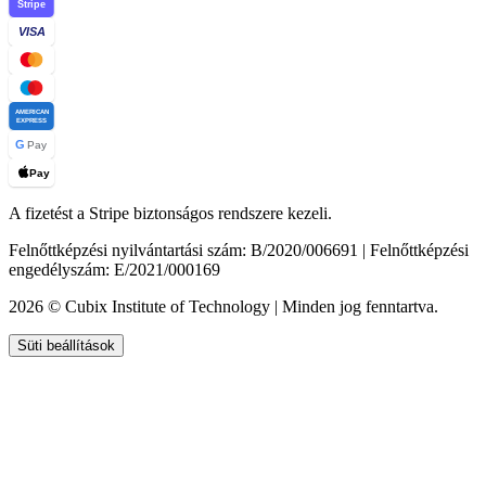
Stripe
VISA
AMERICAN
EXPRESS
G
Pay
Pay
A fizetést a Stripe biztonságos rendszere kezeli.
Felnőttképzési nyilvántartási szám: B/2020/006691 | Felnőttképzési
engedélyszám: E/2021/000169
2026 © Cubix Institute of Technology | Minden jog fenntartva.
Süti beállítások