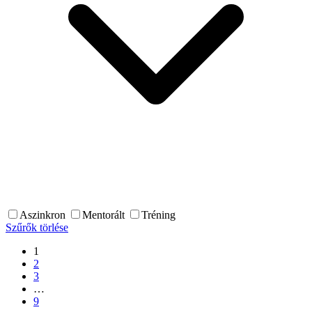
Aszinkron
Mentorált
Tréning
Szűrők törlése
1
2
3
…
9