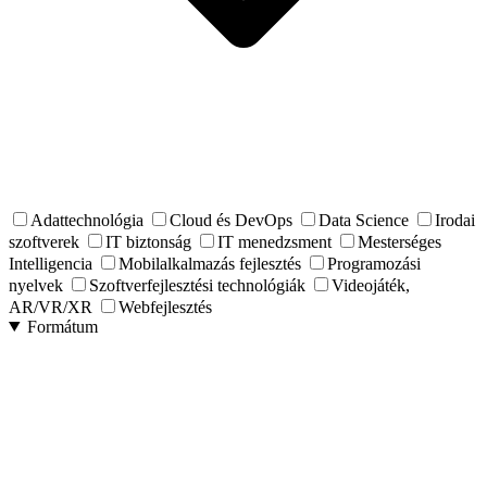
Adattechnológia
Cloud és DevOps
Data Science
Irodai
szoftverek
IT biztonság
IT menedzsment
Mesterséges
Intelligencia
Mobilalkalmazás fejlesztés
Programozási
nyelvek
Szoftverfejlesztési technológiák
Videojáték,
AR/VR/XR
Webfejlesztés
Formátum