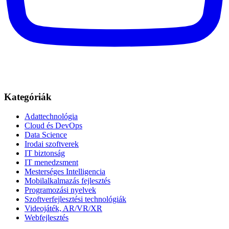
Kategóriák
Adattechnológia
Cloud és DevOps
Data Science
Irodai szoftverek
IT biztonság
IT menedzsment
Mesterséges Intelligencia
Mobilalkalmazás fejlesztés
Programozási nyelvek
Szoftverfejlesztési technológiák
Videojáték, AR/VR/XR
Webfejlesztés