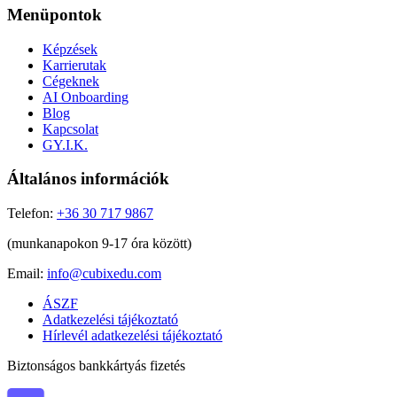
Menüpontok
Képzések
Karrierutak
Cégeknek
AI Onboarding
Blog
Kapcsolat
GY.I.K.
Általános információk
Telefon:
+36 30 717 9867
(munkanapokon 9-17 óra között)
Email:
info@cubixedu.com
ÁSZF
Adatkezelési tájékoztató
Hírlevél adatkezelési tájékoztató
Biztonságos bankkártyás fizetés