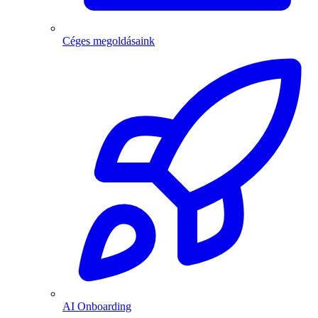
Céges megoldásaink
AI Onboarding