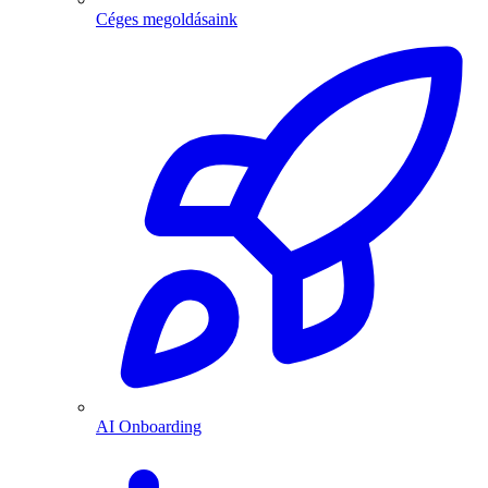
Céges megoldásaink
AI Onboarding