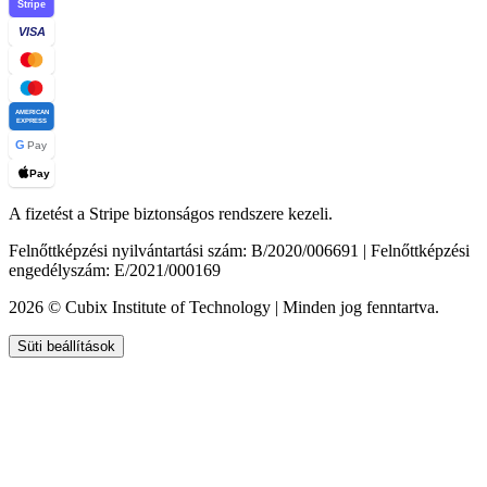
Stripe
VISA
AMERICAN
EXPRESS
G
Pay
Pay
A fizetést a Stripe biztonságos rendszere kezeli.
Felnőttképzési nyilvántartási szám: B/2020/006691 | Felnőttképzési
engedélyszám: E/2021/000169
2026 © Cubix Institute of Technology | Minden jog fenntartva.
Süti beállítások