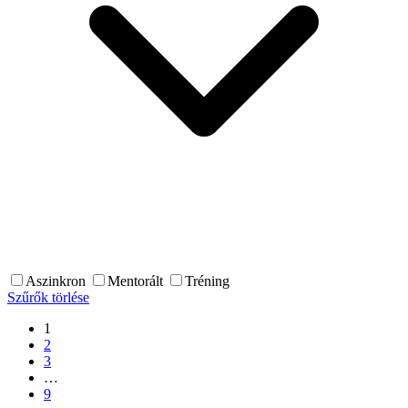
Aszinkron
Mentorált
Tréning
Szűrők törlése
1
2
3
…
9