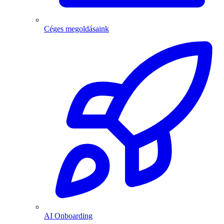
Céges megoldásaink
AI Onboarding