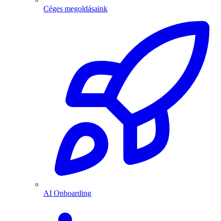
Céges megoldásaink
AI Onboarding