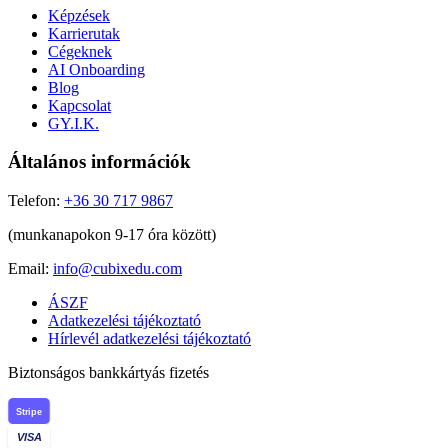
Képzések
Karrierutak
Cégeknek
AI Onboarding
Blog
Kapcsolat
GY.I.K.
Általános információk
Telefon:
+36 30 717 9867
(munkanapokon 9-17 óra között)
Email:
info@cubixedu.com
ÁSZF
Adatkezelési tájékoztató
Hírlevél adatkezelési tájékoztató
Biztonságos bankkártyás fizetés
Stripe
VISA