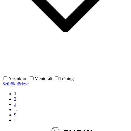
Aszinkron
Mentorált
Tréning
Szűrők törlése
1
2
3
…
9
›