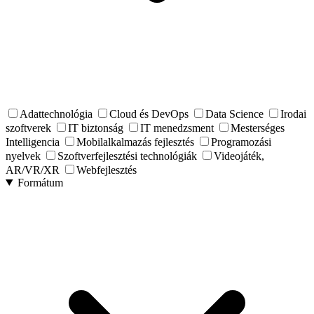
Adattechnológia
Cloud és DevOps
Data Science
Irodai
szoftverek
IT biztonság
IT menedzsment
Mesterséges
Intelligencia
Mobilalkalmazás fejlesztés
Programozási
nyelvek
Szoftverfejlesztési technológiák
Videojáték,
AR/VR/XR
Webfejlesztés
Formátum