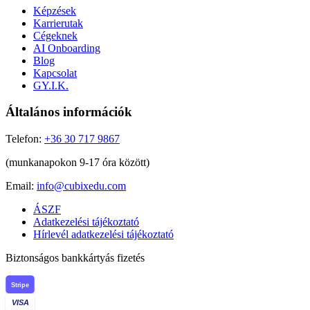
Képzések
Karrierutak
Cégeknek
AI Onboarding
Blog
Kapcsolat
GY.I.K.
Általános információk
Telefon:
+36 30 717 9867
(munkanapokon 9-17 óra között)
Email:
info@cubixedu.com
ÁSZF
Adatkezelési tájékoztató
Hírlevél adatkezelési tájékoztató
Biztonságos bankkártyás fizetés
Stripe
VISA