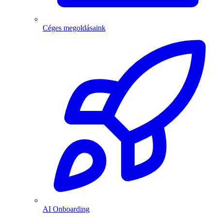
Céges megoldásaink
AI Onboarding