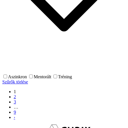
Aszinkron
Mentorált
Tréning
Szűrők törlése
1
2
3
…
9
›