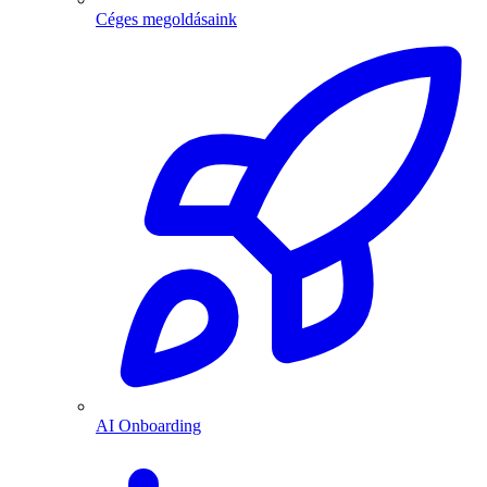
Céges megoldásaink
AI Onboarding