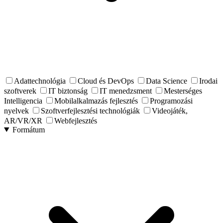
Adattechnológia
Cloud és DevOps
Data Science
Irodai
szoftverek
IT biztonság
IT menedzsment
Mesterséges
Intelligencia
Mobilalkalmazás fejlesztés
Programozási
nyelvek
Szoftverfejlesztési technológiák
Videojáték,
AR/VR/XR
Webfejlesztés
Formátum