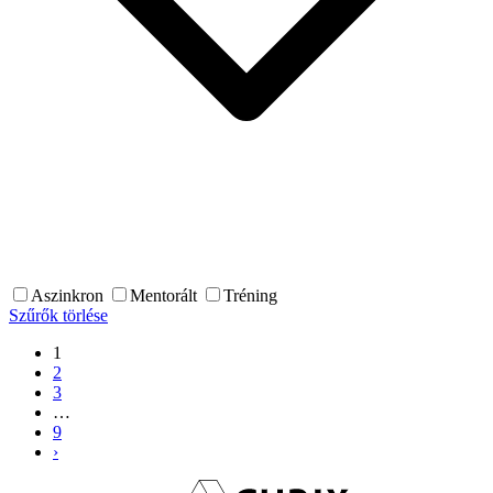
Aszinkron
Mentorált
Tréning
Szűrők törlése
1
2
3
…
9
›