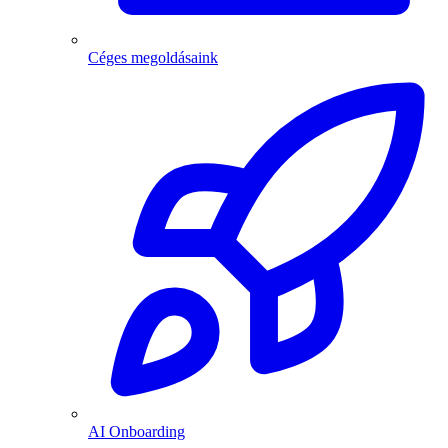
Céges megoldásaink
AI Onboarding