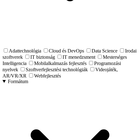
Adattechnológia
Cloud és DevOps
Data Science
Irodai
szoftverek
IT biztonság
IT menedzsment
Mesterséges
Intelligencia
Mobilalkalmazás fejlesztés
Programozási
nyelvek
Szoftverfejlesztési technológiák
Videojáték,
AR/VR/XR
Webfejlesztés
Formátum