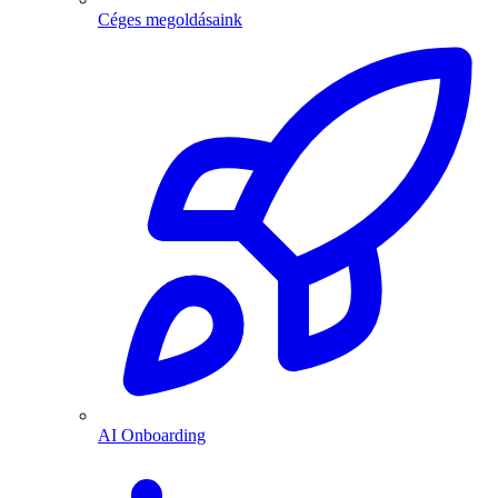
Céges megoldásaink
AI Onboarding