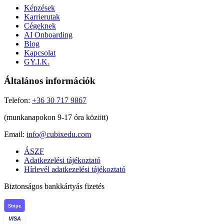
Képzések
Karrierutak
Cégeknek
AI Onboarding
Blog
Kapcsolat
GY.I.K.
Általános információk
Telefon:
+36 30 717 9867
(munkanapokon 9-17 óra között)
Email:
info@cubixedu.com
ÁSZF
Adatkezelési tájékoztató
Hírlevél adatkezelési tájékoztató
Biztonságos bankkártyás fizetés
Stripe
VISA