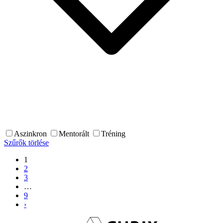
Aszinkron
Mentorált
Tréning
Szűrők törlése
1
2
3
…
9
›