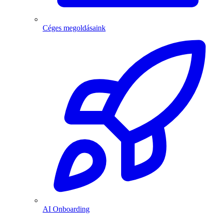
Céges megoldásaink
AI Onboarding