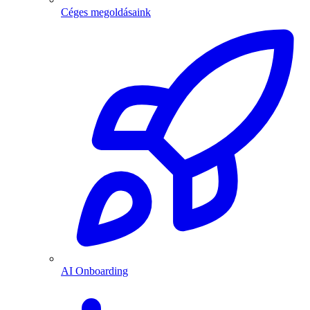
Céges megoldásaink
AI Onboarding