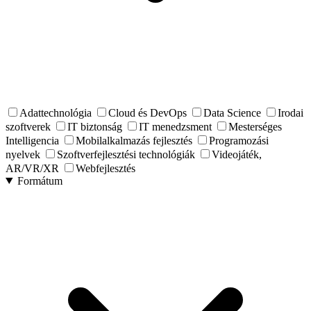
Adattechnológia
Cloud és DevOps
Data Science
Irodai
szoftverek
IT biztonság
IT menedzsment
Mesterséges
Intelligencia
Mobilalkalmazás fejlesztés
Programozási
nyelvek
Szoftverfejlesztési technológiák
Videojáték,
AR/VR/XR
Webfejlesztés
Formátum