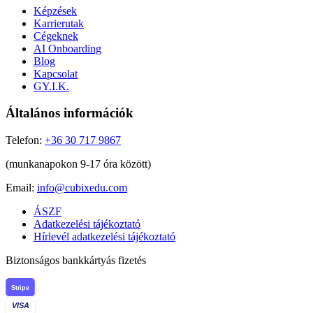
Képzések
Karrierutak
Cégeknek
AI Onboarding
Blog
Kapcsolat
GY.I.K.
Általános információk
Telefon:
+36 30 717 9867
(munkanapokon 9-17 óra között)
Email:
info@cubixedu.com
ÁSZF
Adatkezelési tájékoztató
Hírlevél adatkezelési tájékoztató
Biztonságos bankkártyás fizetés
Stripe
VISA