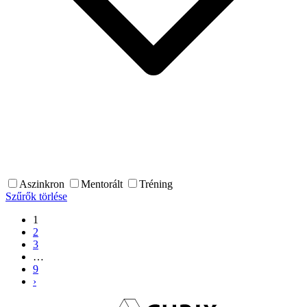
Aszinkron
Mentorált
Tréning
Szűrők törlése
1
2
3
…
9
›