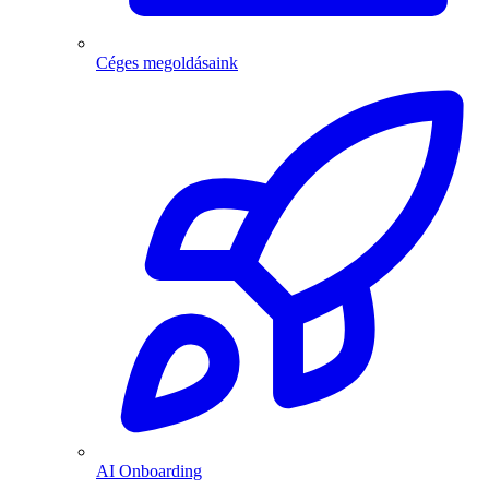
Céges megoldásaink
AI Onboarding