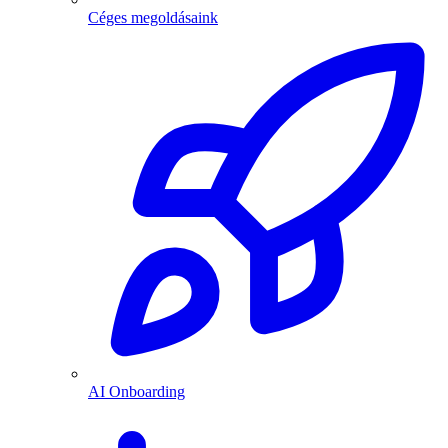
Céges megoldásaink
AI Onboarding