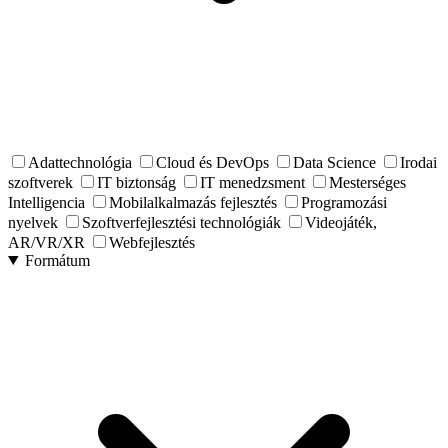
Adattechnológia
Cloud és DevOps
Data Science
Irodai
szoftverek
IT biztonság
IT menedzsment
Mesterséges
Intelligencia
Mobilalkalmazás fejlesztés
Programozási
nyelvek
Szoftverfejlesztési technológiák
Videojáték,
AR/VR/XR
Webfejlesztés
Formátum