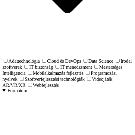
Adattechnológia
Cloud és DevOps
Data Science
Irodai
szoftverek
IT biztonság
IT menedzsment
Mesterséges
Intelligencia
Mobilalkalmazás fejlesztés
Programozási
nyelvek
Szoftverfejlesztési technológiák
Videojáték,
AR/VR/XR
Webfejlesztés
Formátum