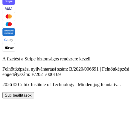
Stripe
VISA
AMERICAN
EXPRESS
G
Pay
Pay
A fizetést a Stripe biztonságos rendszere kezeli.
Felnőttképzési nyilvántartási szám: B/2020/006691 | Felnőttképzési
engedélyszám: E/2021/000169
2026 © Cubix Institute of Technology | Minden jog fenntartva.
Süti beállítások