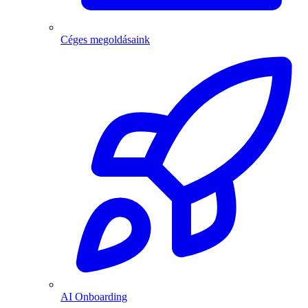
Céges megoldásaink
AI Onboarding