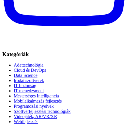
Kategóriák
Adattechnológia
Cloud és DevOps
Data Science
Irodai szoftverek
IT biztonság
IT menedzsment
Mesterséges Intelligencia
Mobilalkalmazás fejlesztés
Programozási nyelvek
Szoftverfejlesztési technológiák
Videojáték, AR/VR/XR
Webfejlesztés