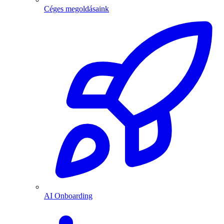
Céges megoldásaink
AI Onboarding