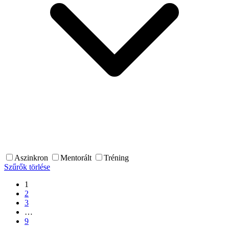
Aszinkron
Mentorált
Tréning
Szűrők törlése
1
2
3
…
9