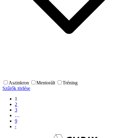
Aszinkron
Mentorált
Tréning
Szűrők törlése
1
2
3
…
9
›