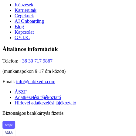
Képzések
Karrierutak
Cégeknek
AI Onboarding
Blog
Kapcsolat
GY.I.K.
Általános információk
Telefon:
+36 30 717 9867
(munkanapokon 9-17 óra között)
Email:
info@cubixedu.com
ÁSZF
Adatkezelési tájékoztató
Hírlevél adatkezelési tájékoztató
Biztonságos bankkártyás fizetés
Stripe
VISA