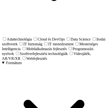
Adattechnológia
Cloud és DevOps
Data Science
Irodai
szoftverek
IT biztonság
IT menedzsment
Mesterséges
Intelligencia
Mobilalkalmazás fejlesztés
Programozási
nyelvek
Szoftverfejlesztési technológiák
Videojáték,
AR/VR/XR
Webfejlesztés
Formátum