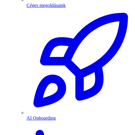
Céges megoldásaink
AI Onboarding