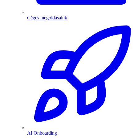
Céges megoldásaink
AI Onboarding