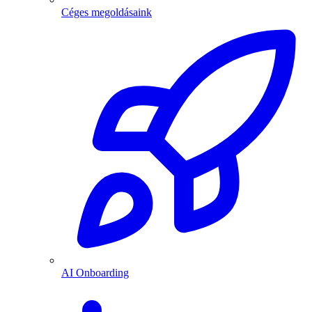
Céges megoldásaink
AI Onboarding