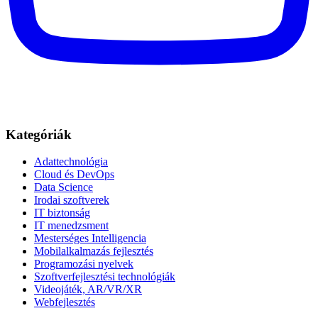
Kategóriák
Adattechnológia
Cloud és DevOps
Data Science
Irodai szoftverek
IT biztonság
IT menedzsment
Mesterséges Intelligencia
Mobilalkalmazás fejlesztés
Programozási nyelvek
Szoftverfejlesztési technológiák
Videojáték, AR/VR/XR
Webfejlesztés