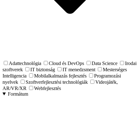
Adattechnológia
Cloud és DevOps
Data Science
Irodai
szoftverek
IT biztonság
IT menedzsment
Mesterséges
Intelligencia
Mobilalkalmazás fejlesztés
Programozási
nyelvek
Szoftverfejlesztési technológiák
Videojáték,
AR/VR/XR
Webfejlesztés
Formátum