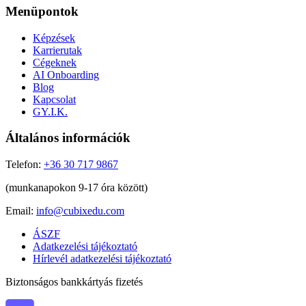
Menüpontok
Képzések
Karrierutak
Cégeknek
AI Onboarding
Blog
Kapcsolat
GY.I.K.
Általános információk
Telefon:
+36 30 717 9867
(munkanapokon 9-17 óra között)
Email:
info@cubixedu.com
ÁSZF
Adatkezelési tájékoztató
Hírlevél adatkezelési tájékoztató
Biztonságos bankkártyás fizetés