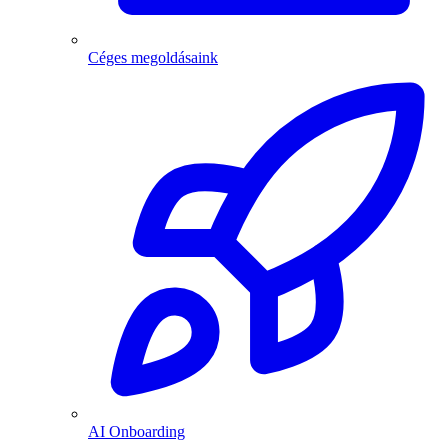
Céges megoldásaink
AI Onboarding