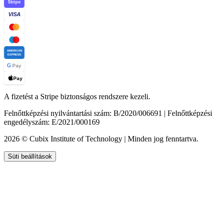
Stripe
VISA
AMERICAN
EXPRESS
G
Pay
Pay
A fizetést a Stripe biztonságos rendszere kezeli.
Felnőttképzési nyilvántartási szám: B/2020/006691 | Felnőttképzési
engedélyszám: E/2021/000169
2026 © Cubix Institute of Technology | Minden jog fenntartva.
Süti beállítások