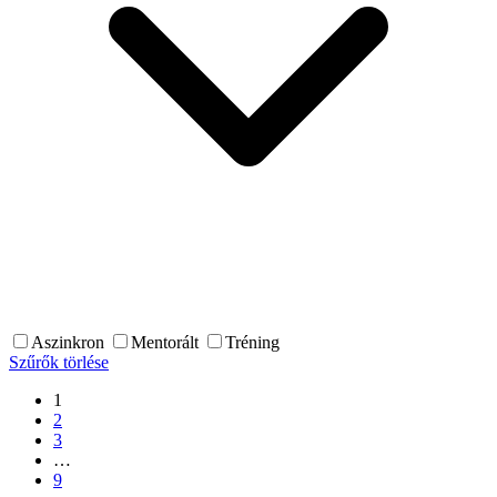
Aszinkron
Mentorált
Tréning
Szűrők törlése
1
2
3
…
9