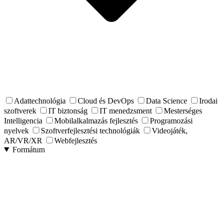
Adattechnológia
Cloud és DevOps
Data Science
Irodai
szoftverek
IT biztonság
IT menedzsment
Mesterséges
Intelligencia
Mobilalkalmazás fejlesztés
Programozási
nyelvek
Szoftverfejlesztési technológiák
Videojáték,
AR/VR/XR
Webfejlesztés
Formátum