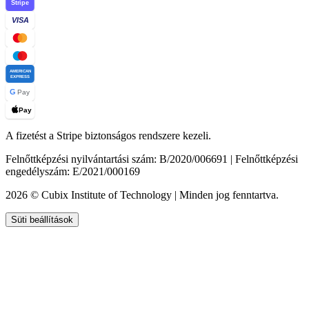
Stripe
VISA
AMERICAN
EXPRESS
G
Pay
Pay
A fizetést a Stripe biztonságos rendszere kezeli.
Felnőttképzési nyilvántartási szám: B/2020/006691 | Felnőttképzési
engedélyszám: E/2021/000169
2026 © Cubix Institute of Technology | Minden jog fenntartva.
Süti beállítások