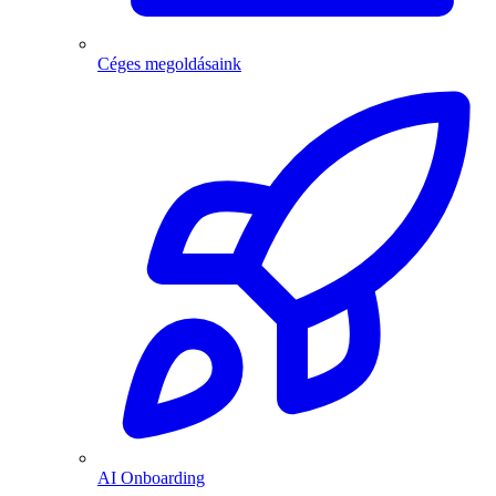
Céges megoldásaink
AI Onboarding