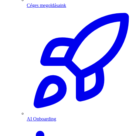
Céges megoldásaink
AI Onboarding