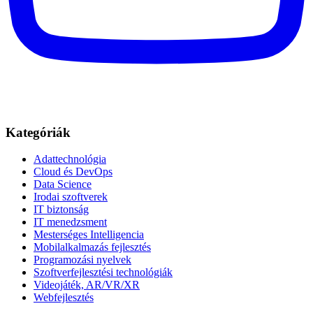
Kategóriák
Adattechnológia
Cloud és DevOps
Data Science
Irodai szoftverek
IT biztonság
IT menedzsment
Mesterséges Intelligencia
Mobilalkalmazás fejlesztés
Programozási nyelvek
Szoftverfejlesztési technológiák
Videojáték, AR/VR/XR
Webfejlesztés