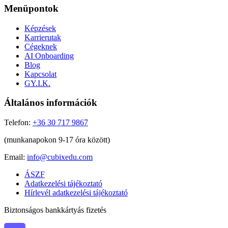
Menüpontok
Képzések
Karrierutak
Cégeknek
AI Onboarding
Blog
Kapcsolat
GY.I.K.
Általános információk
Telefon:
+36 30 717 9867
(munkanapokon 9-17 óra között)
Email:
info@cubixedu.com
ÁSZF
Adatkezelési tájékoztató
Hírlevél adatkezelési tájékoztató
Biztonságos bankkártyás fizetés