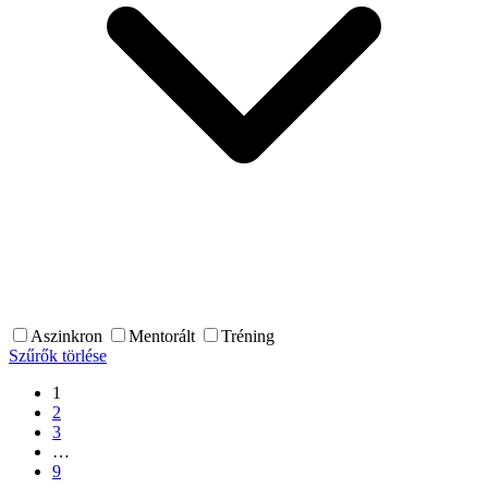
Aszinkron
Mentorált
Tréning
Szűrők törlése
1
2
3
…
9