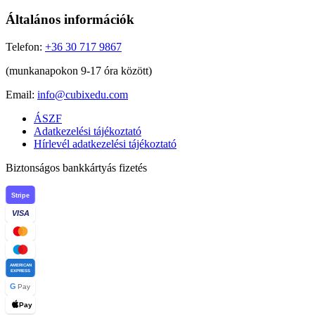
Általános információk
Telefon:
+36 30 717 9867
(munkanapokon 9-17 óra között)
Email:
info@cubixedu.com
ÁSZF
Adatkezelési tájékoztató
Hírlevél adatkezelési tájékoztató
Biztonságos bankkártyás fizetés
Stripe
VISA
AMERICAN
EXPRESS
G
Pay
Pay