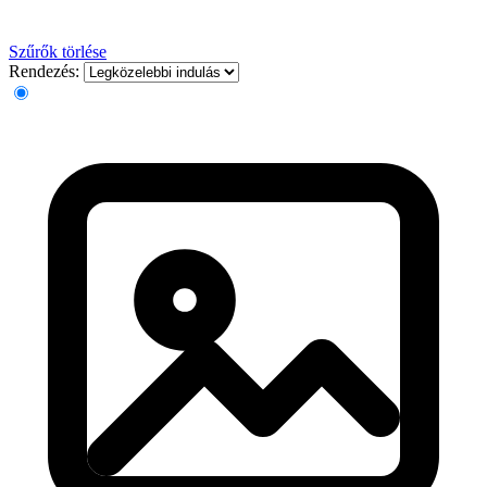
Szűrők törlése
Rendezés: