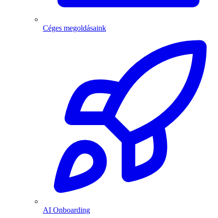
Céges megoldásaink
AI Onboarding