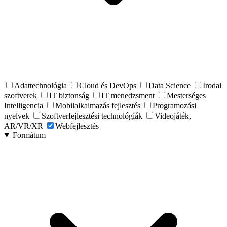
Adattechnológia
Cloud és DevOps
Data Science
Irodai
szoftverek
IT biztonság
IT menedzsment
Mesterséges
Intelligencia
Mobilalkalmazás fejlesztés
Programozási
nyelvek
Szoftverfejlesztési technológiák
Videojáték,
AR/VR/XR
Webfejlesztés
Formátum