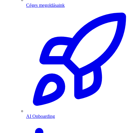
Céges megoldásaink
AI Onboarding