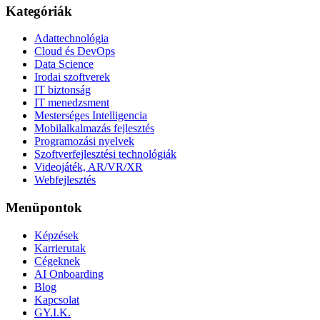
Kategóriák
Adattechnológia
Cloud és DevOps
Data Science
Irodai szoftverek
IT biztonság
IT menedzsment
Mesterséges Intelligencia
Mobilalkalmazás fejlesztés
Programozási nyelvek
Szoftverfejlesztési technológiák
Videojáték, AR/VR/XR
Webfejlesztés
Menüpontok
Képzések
Karrierutak
Cégeknek
AI Onboarding
Blog
Kapcsolat
GY.I.K.