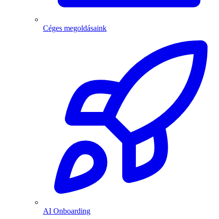
Céges megoldásaink
AI Onboarding