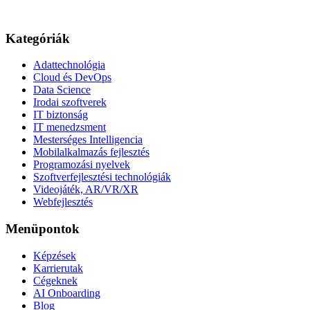
Kategóriák
Adattechnológia
Cloud és DevOps
Data Science
Irodai szoftverek
IT biztonság
IT menedzsment
Mesterséges Intelligencia
Mobilalkalmazás fejlesztés
Programozási nyelvek
Szoftverfejlesztési technológiák
Videojáték, AR/VR/XR
Webfejlesztés
Menüpontok
Képzések
Karrierutak
Cégeknek
AI Onboarding
Blog