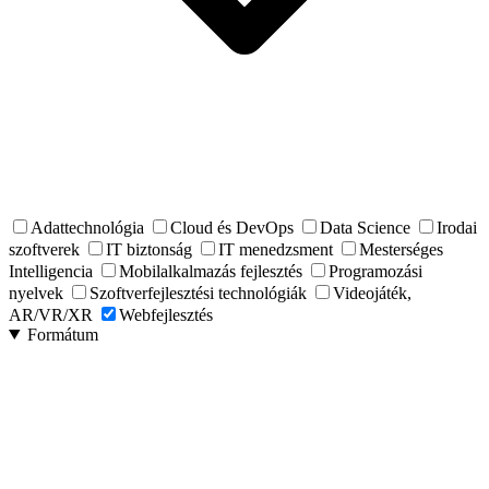
Adattechnológia
Cloud és DevOps
Data Science
Irodai
szoftverek
IT biztonság
IT menedzsment
Mesterséges
Intelligencia
Mobilalkalmazás fejlesztés
Programozási
nyelvek
Szoftverfejlesztési technológiák
Videojáték,
AR/VR/XR
Webfejlesztés
Formátum