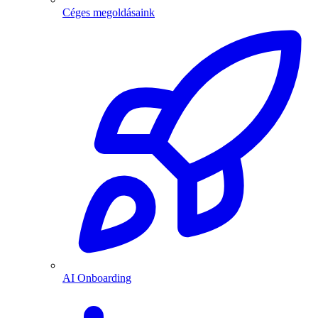
Céges megoldásaink
AI Onboarding