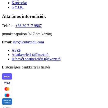
Kapcsolat
GY.I.K.
Általános információk
Telefon:
+36 30 717 9867
(munkanapokon 9-17 óra között)
Email:
info@cubixedu.com
ÁSZF
Adatkezelési tájékoztató
Hírlevél adatkezelési tájékoztató
Biztonságos bankkártyás fizetés
Stripe
VISA
AMERICAN
EXPRESS
G
Pay